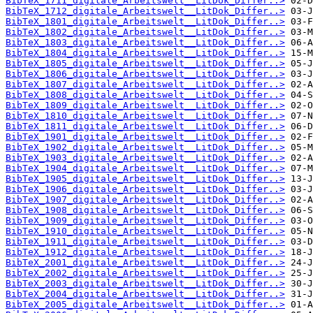
BibTeX_1711_digitale_Arbeitswelt__LitDok_Differ..>
BibTeX_1712_digitale_Arbeitswelt__LitDok_Differ..>
BibTeX_1801_digitale_Arbeitswelt__LitDok_Differ..>
BibTeX_1802_digitale_Arbeitswelt__LitDok_Differ..>
BibTeX_1803_digitale_Arbeitswelt__LitDok_Differ..>
BibTeX_1804_digitale_Arbeitswelt__LitDok_Differ..>
BibTeX_1805_digitale_Arbeitswelt__LitDok_Differ..>
BibTeX_1806_digitale_Arbeitswelt__LitDok_Differ..>
BibTeX_1807_digitale_Arbeitswelt__LitDok_Differ..>
BibTeX_1808_digitale_Arbeitswelt__LitDok_Differ..>
BibTeX_1809_digitale_Arbeitswelt__LitDok_Differ..>
BibTeX_1810_digitale_Arbeitswelt__LitDok_Differ..>
BibTeX_1811_digitale_Arbeitswelt__LitDok_Differ..>
BibTeX_1901_digitale_Arbeitswelt__LitDok_Differ..>
BibTeX_1902_digitale_Arbeitswelt__LitDok_Differ..>
BibTeX_1903_digitale_Arbeitswelt__LitDok_Differ..>
BibTeX_1904_digitale_Arbeitswelt__LitDok_Differ..>
BibTeX_1905_digitale_Arbeitswelt__LitDok_Differ..>
BibTeX_1906_digitale_Arbeitswelt__LitDok_Differ..>
BibTeX_1907_digitale_Arbeitswelt__LitDok_Differ..>
BibTeX_1908_digitale_Arbeitswelt__LitDok_Differ..>
BibTeX_1909_digitale_Arbeitswelt__LitDok_Differ..>
BibTeX_1910_digitale_Arbeitswelt__LitDok_Differ..>
BibTeX_1911_digitale_Arbeitswelt__LitDok_Differ..>
BibTeX_1912_digitale_Arbeitswelt__LitDok_Differ..>
BibTeX_2001_digitale_Arbeitswelt__LitDok_Differ..>
BibTeX_2002_digitale_Arbeitswelt__LitDok_Differ..>
BibTeX_2003_digitale_Arbeitswelt__LitDok_Differ..>
BibTeX_2004_digitale_Arbeitswelt__LitDok_Differ..>
BibTeX_2005_digitale_Arbeitswelt__LitDok_Differ..>