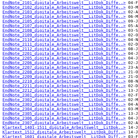
EndNote_2101_digitale_Arbeitswelt__LitDok_Diffe..>
EndNote_2102_digitale_Arbeitswelt__LitDok_Diffe..>
EndNote_2103_digitale_Arbeitswelt__LitDok_Diffe..>
EndNote_2104_digitale_Arbeitswelt__LitDok_Diffe..>
EndNote_2105_digitale_Arbeitswelt__LitDok_Diffe..>
EndNote_2107_digitale_Arbeitswelt__LitDok_Diffe..>
EndNote_2108_digitale_Arbeitswelt__LitDok_Diffe..>
EndNote_2109_digitale_Arbeitswelt__LitDok_Diffe..>
EndNote_2110_digitale_Arbeitswelt__LitDok_Diffe..>
EndNote_2111_digitale_Arbeitswelt__LitDok_Diffe..>
EndNote_2112_digitale_Arbeitswelt__LitDok_Diffe..>
EndNote_2201_digitale_Arbeitswelt__LitDok_Diffe..>
EndNote_2205_digitale_Arbeitswelt__LitDok_Diffe..>
EndNote_2206_digitale_Arbeitswelt__LitDok_Diffe..>
EndNote_2207_digitale_Arbeitswelt__LitDok_Diffe..>
EndNote_2208_digitale_Arbeitswelt__LitDok_Diffe..>
EndNote_2209_digitale_Arbeitswelt__LitDok_Diffe..>
EndNote_2210_digitale_Arbeitswelt__LitDok_Diffe..>
EndNote_2211_digitale_Arbeitswelt__LitDok_Diffe..>
EndNote_2212_digitale_Arbeitswelt__LitDok_Diffe..>
EndNote_2301_digitale_Arbeitswelt__LitDok_Diffe..>
EndNote_2302_digitale_Arbeitswelt__LitDok_Diffe..>
EndNote_2303_digitale_Arbeitswelt__LitDok_Diffe..>
EndNote_2304_digitale_Arbeitswelt__LitDok_Diffe..>
EndNote_2305_digitale_Arbeitswelt__LitDok_Diffe..>
EndNote_2306_digitale_Arbeitswelt__LitDok_Diffe..>
EndNote_2307_digitale_Arbeitswelt__LitDok_Diffe..>
Klartext_1401-1511_digitale_Arbeitswelt__LitDok..>
Klartext_1512_digitale_Arbeitswelt__LitDok_Diff..>
Klartext_1601_digitale_Arbeitswelt__LitDok_Diff..>