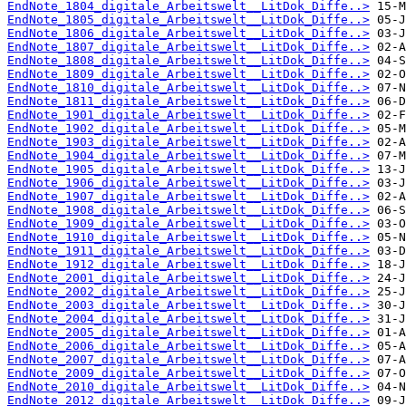
EndNote_1804_digitale_Arbeitswelt__LitDok_Diffe..>
EndNote_1805_digitale_Arbeitswelt__LitDok_Diffe..>
EndNote_1806_digitale_Arbeitswelt__LitDok_Diffe..>
EndNote_1807_digitale_Arbeitswelt__LitDok_Diffe..>
EndNote_1808_digitale_Arbeitswelt__LitDok_Diffe..>
EndNote_1809_digitale_Arbeitswelt__LitDok_Diffe..>
EndNote_1810_digitale_Arbeitswelt__LitDok_Diffe..>
EndNote_1811_digitale_Arbeitswelt__LitDok_Diffe..>
EndNote_1901_digitale_Arbeitswelt__LitDok_Diffe..>
EndNote_1902_digitale_Arbeitswelt__LitDok_Diffe..>
EndNote_1903_digitale_Arbeitswelt__LitDok_Diffe..>
EndNote_1904_digitale_Arbeitswelt__LitDok_Diffe..>
EndNote_1905_digitale_Arbeitswelt__LitDok_Diffe..>
EndNote_1906_digitale_Arbeitswelt__LitDok_Diffe..>
EndNote_1907_digitale_Arbeitswelt__LitDok_Diffe..>
EndNote_1908_digitale_Arbeitswelt__LitDok_Diffe..>
EndNote_1909_digitale_Arbeitswelt__LitDok_Diffe..>
EndNote_1910_digitale_Arbeitswelt__LitDok_Diffe..>
EndNote_1911_digitale_Arbeitswelt__LitDok_Diffe..>
EndNote_1912_digitale_Arbeitswelt__LitDok_Diffe..>
EndNote_2001_digitale_Arbeitswelt__LitDok_Diffe..>
EndNote_2002_digitale_Arbeitswelt__LitDok_Diffe..>
EndNote_2003_digitale_Arbeitswelt__LitDok_Diffe..>
EndNote_2004_digitale_Arbeitswelt__LitDok_Diffe..>
EndNote_2005_digitale_Arbeitswelt__LitDok_Diffe..>
EndNote_2006_digitale_Arbeitswelt__LitDok_Diffe..>
EndNote_2007_digitale_Arbeitswelt__LitDok_Diffe..>
EndNote_2009_digitale_Arbeitswelt__LitDok_Diffe..>
EndNote_2010_digitale_Arbeitswelt__LitDok_Diffe..>
EndNote_2012_digitale_Arbeitswelt__LitDok_Diffe..>