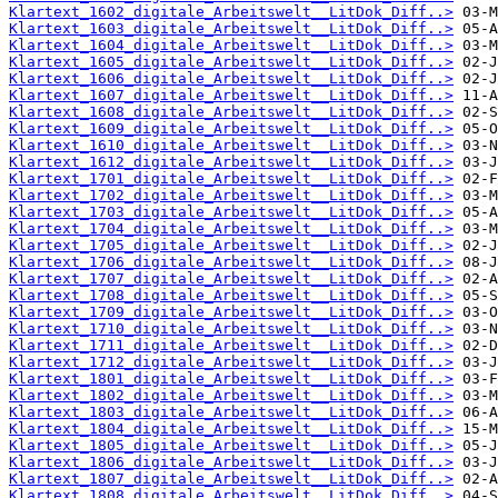
Klartext_1602_digitale_Arbeitswelt__LitDok_Diff..>
Klartext_1603_digitale_Arbeitswelt__LitDok_Diff..>
Klartext_1604_digitale_Arbeitswelt__LitDok_Diff..>
Klartext_1605_digitale_Arbeitswelt__LitDok_Diff..>
Klartext_1606_digitale_Arbeitswelt__LitDok_Diff..>
Klartext_1607_digitale_Arbeitswelt__LitDok_Diff..>
Klartext_1608_digitale_Arbeitswelt__LitDok_Diff..>
Klartext_1609_digitale_Arbeitswelt__LitDok_Diff..>
Klartext_1610_digitale_Arbeitswelt__LitDok_Diff..>
Klartext_1612_digitale_Arbeitswelt__LitDok_Diff..>
Klartext_1701_digitale_Arbeitswelt__LitDok_Diff..>
Klartext_1702_digitale_Arbeitswelt__LitDok_Diff..>
Klartext_1703_digitale_Arbeitswelt__LitDok_Diff..>
Klartext_1704_digitale_Arbeitswelt__LitDok_Diff..>
Klartext_1705_digitale_Arbeitswelt__LitDok_Diff..>
Klartext_1706_digitale_Arbeitswelt__LitDok_Diff..>
Klartext_1707_digitale_Arbeitswelt__LitDok_Diff..>
Klartext_1708_digitale_Arbeitswelt__LitDok_Diff..>
Klartext_1709_digitale_Arbeitswelt__LitDok_Diff..>
Klartext_1710_digitale_Arbeitswelt__LitDok_Diff..>
Klartext_1711_digitale_Arbeitswelt__LitDok_Diff..>
Klartext_1712_digitale_Arbeitswelt__LitDok_Diff..>
Klartext_1801_digitale_Arbeitswelt__LitDok_Diff..>
Klartext_1802_digitale_Arbeitswelt__LitDok_Diff..>
Klartext_1803_digitale_Arbeitswelt__LitDok_Diff..>
Klartext_1804_digitale_Arbeitswelt__LitDok_Diff..>
Klartext_1805_digitale_Arbeitswelt__LitDok_Diff..>
Klartext_1806_digitale_Arbeitswelt__LitDok_Diff..>
Klartext_1807_digitale_Arbeitswelt__LitDok_Diff..>
Klartext_1808_digitale_Arbeitswelt__LitDok_Diff..>