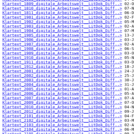
Klartext_1809_digitale_Arbeitswelt__LitDok_Diff..>
Klartext_1810_digitale_Arbeitswelt__LitDok_Diff..>
Klartext_1811_digitale_Arbeitswelt__LitDok_Diff..>
Klartext_1901_digitale_Arbeitswelt__LitDok_Diff..>
Klartext_1902_digitale_Arbeitswelt__LitDok_Diff..>
Klartext_1903_digitale_Arbeitswelt__LitDok_Diff..>
Klartext_1904_digitale_Arbeitswelt__LitDok_Diff..>
Klartext_1905_digitale_Arbeitswelt__LitDok_Diff..>
Klartext_1906_digitale_Arbeitswelt__LitDok_Diff..>
Klartext_1907_digitale_Arbeitswelt__LitDok_Diff..>
Klartext_1908_digitale_Arbeitswelt__LitDok_Diff..>
Klartext_1909_digitale_Arbeitswelt__LitDok_Diff..>
Klartext_1910_digitale_Arbeitswelt__LitDok_Diff..>
Klartext_1911_digitale_Arbeitswelt__LitDok_Diff..>
Klartext_1912_digitale_Arbeitswelt__LitDok_Diff..>
Klartext_2001_digitale_Arbeitswelt__LitDok_Diff..>
Klartext_2002_digitale_Arbeitswelt__LitDok_Diff..>
Klartext_2003_digitale_Arbeitswelt__LitDok_Diff..>
Klartext_2004_digitale_Arbeitswelt__LitDok_Diff..>
Klartext_2005_digitale_Arbeitswelt__LitDok_Diff..>
Klartext_2006_digitale_Arbeitswelt__LitDok_Diff..>
Klartext_2007_digitale_Arbeitswelt__LitDok_Diff..>
Klartext_2009_digitale_Arbeitswelt__LitDok_Diff..>
Klartext_2010_digitale_Arbeitswelt__LitDok_Diff..>
Klartext_2012_digitale_Arbeitswelt__LitDok_Diff..>
Klartext_2101_digitale_Arbeitswelt__LitDok_Diff..>
Klartext_2102_digitale_Arbeitswelt__LitDok_Diff..>
Klartext_2103_digitale_Arbeitswelt__LitDok_Diff..>
Klartext_2104_digitale_Arbeitswelt__LitDok_Diff..>
Klartext_2105_digitale_Arbeitswelt__LitDok_Diff..>