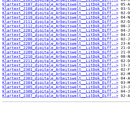
Klartext_2107_digitale_Arbeitswelt__LitDok_Diff..>
Klartext_2108_digitale_Arbeitswelt__LitDok_Diff..>
Klartext_2109_digitale_Arbeitswelt__LitDok_Diff..>
Klartext_2110_digitale_Arbeitswelt__LitDok_Diff..>
Klartext_2111_digitale_Arbeitswelt__LitDok_Diff..>
Klartext_2112_digitale_Arbeitswelt__LitDok_Diff..>
Klartext_2201_digitale_Arbeitswelt__LitDok_Diff..>
Klartext_2205_digitale_Arbeitswelt__LitDok_Diff..>
Klartext_2206_digitale_Arbeitswelt__LitDok_Diff..>
Klartext_2207_digitale_Arbeitswelt__LitDok_Diff..>
Klartext_2208_digitale_Arbeitswelt__LitDok_Diff..>
Klartext_2209_digitale_Arbeitswelt__LitDok_Diff..>
Klartext_2210_digitale_Arbeitswelt__LitDok_Diff..>
Klartext_2211_digitale_Arbeitswelt__LitDok_Diff..>
Klartext_2212_digitale_Arbeitswelt__LitDok_Diff..>
Klartext_2301_digitale_Arbeitswelt__LitDok_Diff..>
Klartext_2302_digitale_Arbeitswelt__LitDok_Diff..>
Klartext_2303_digitale_Arbeitswelt__LitDok_Diff..>
Klartext_2304_digitale_Arbeitswelt__LitDok_Diff..>
Klartext_2305_digitale_Arbeitswelt__LitDok_Diff..>
Klartext_2306_digitale_Arbeitswelt__LitDok_Diff..>
Klartext_2307_digitale_Arbeitswelt__LitDok_Diff..>