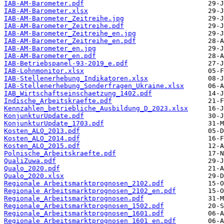
IAB-AM-Barometer.pdf
IAB-AM-Barometer.xlsx
IAB-AM-Barometer_Zeitreihe.jpg
IAB-AM-Barometer_Zeitreihe.pdf
IAB-AM-Barometer_Zeitreihe_en.jpg
IAB-AM-Barometer_Zeitreihe_en.pdf
IAB-AM-Barometer_en.jpg
IAB-AM-Barometer_en.pdf
IAB-Betriebspanel-93-2019_e.pdf
IAB-Lohnmonitor.xlsx
IAB-Stellenerhebung_Indikatoren.xlsx
IAB-Stellenerhebung_Sonderfragen_Ukraine.xlsx
IAB_Wirtschaftseinschaetzung_1402.pdf
Indische_Arbeitskraefte.pdf
Kennzahlen_betriebliche_Ausbildung_D_2023.xlsx
KonjunkturUpdate.pdf
KonjunkturUpdate_1703.pdf
Kosten_ALO_2013.pdf
Kosten_ALO_2014.pdf
Kosten_ALO_2015.pdf
Polnische_Arbeitskraefte.pdf
QualiZuwa.pdf
Qualo_2020.pdf
Qualo_2020.xlsx
Regionale Arbeitsmarktprognosen_2102.pdf
Regionale Arbeitsmarktprognosen_2102_en.pdf
Regionale_Arbeitsmarktprognosen.pdf
Regionale_Arbeitsmarktprognosen_1502.pdf
Regionale_Arbeitsmarktprognosen_1601.pdf
Regionale_Arbeitsmarktprognosen_1601_en.pdf