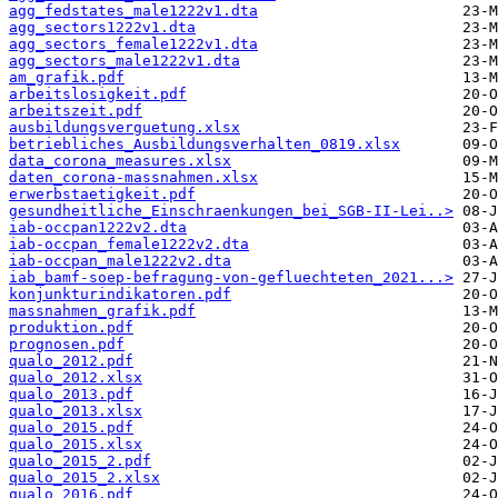
agg_fedstates_male1222v1.dta
agg_sectors1222v1.dta
agg_sectors_female1222v1.dta
agg_sectors_male1222v1.dta
am_grafik.pdf
arbeitslosigkeit.pdf
arbeitszeit.pdf
ausbildungsverguetung.xlsx
betriebliches_Ausbildungsverhalten_0819.xlsx
data_corona_measures.xlsx
daten_corona-massnahmen.xlsx
erwerbstaetigkeit.pdf
gesundheitliche_Einschraenkungen_bei_SGB-II-Lei..>
iab-occpan1222v2.dta
iab-occpan_female1222v2.dta
iab-occpan_male1222v2.dta
iab_bamf-soep-befragung-von-gefluechteten_2021...>
konjunkturindikatoren.pdf
massnahmen_grafik.pdf
produktion.pdf
prognosen.pdf
qualo_2012.pdf
qualo_2012.xlsx
qualo_2013.pdf
qualo_2013.xlsx
qualo_2015.pdf
qualo_2015.xlsx
qualo_2015_2.pdf
qualo_2015_2.xlsx
qualo_2016.pdf