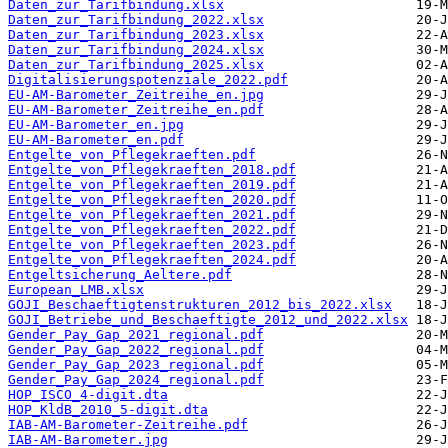
Daten_zur_Tarifbindung.xlsx
Daten_zur_Tarifbindung_2022.xlsx
Daten_zur_Tarifbindung_2023.xlsx
Daten_zur_Tarifbindung_2024.xlsx
Daten_zur_Tarifbindung_2025.xlsx
Digitalisierungspotenziale_2022.pdf
EU-AM-Barometer_Zeitreihe_en.jpg
EU-AM-Barometer_Zeitreihe_en.pdf
EU-AM-Barometer_en.jpg
EU-AM-Barometer_en.pdf
Entgelte_von_Pflegekraeften.pdf
Entgelte_von_Pflegekraeften_2018.pdf
Entgelte_von_Pflegekraeften_2019.pdf
Entgelte_von_Pflegekraeften_2020.pdf
Entgelte_von_Pflegekraeften_2021.pdf
Entgelte_von_Pflegekraeften_2022.pdf
Entgelte_von_Pflegekraeften_2023.pdf
Entgelte_von_Pflegekraeften_2024.pdf
Entgeltsicherung_Aeltere.pdf
European_LMB.xlsx
GOJI_Beschaeftigtenstrukturen_2012_bis_2022.xlsx
GOJI_Betriebe_und_Beschaeftigte_2012_und_2022.xlsx
Gender_Pay_Gap_2021_regional.pdf
Gender_Pay_Gap_2022_regional.pdf
Gender_Pay_Gap_2023_regional.pdf
Gender_Pay_Gap_2024_regional.pdf
HOP_ISCO_4-digit.dta
HOP_KldB_2010_5-digit.dta
IAB-AM-Barometer-Zeitreihe.pdf
IAB-AM-Barometer.jpg