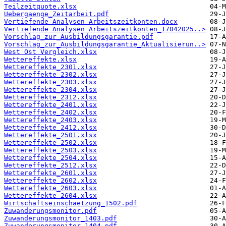
Teilzeitquote.xlsx
Uebergaenge_Zeitarbeit.pdf
Vertiefende Analysen Arbeitszeitkonten.docx
Vertiefende Analysen Arbeitszeitkonten_17042025..>
Vorschlag_zur_Ausbildungsgarantie.pdf
Vorschlag_zur_Ausbildungsgarantie_Aktualisierun..>
West Ost Vergleich.xlsx
Wettereffekte.xlsx
Wettereffekte_2301.xlsx
Wettereffekte_2302.xlsx
Wettereffekte_2303.xlsx
Wettereffekte_2304.xlsx
Wettereffekte_2312.xlsx
Wettereffekte_2401.xlsx
Wettereffekte_2402.xlsx
Wettereffekte_2403.xlsx
Wettereffekte_2412.xlsx
Wettereffekte_2501.xlsx
Wettereffekte_2502.xlsx
Wettereffekte_2503.xlsx
Wettereffekte_2504.xlsx
Wettereffekte_2512.xlsx
Wettereffekte_2601.xlsx
Wettereffekte_2602.xlsx
Wettereffekte_2603.xlsx
Wettereffekte_2604.xlsx
Wirtschaftseinschaetzung_1502.pdf
Zuwanderungsmonitor.pdf
Zuwanderungsmonitor_1403.pdf
Zuwanderungsmonitor_1404.pdf