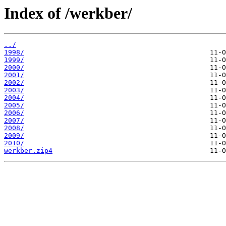
Index of /werkber/
../
1998/
1999/
2000/
2001/
2002/
2003/
2004/
2005/
2006/
2007/
2008/
2009/
2010/
werkber.zip4