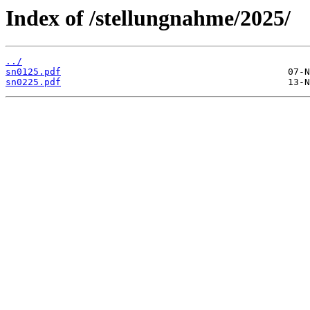
Index of /stellungnahme/2025/
../
sn0125.pdf
sn0225.pdf