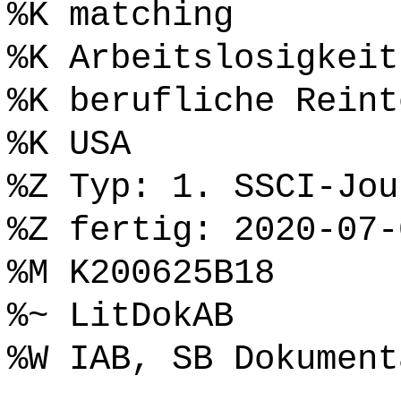
%K matching
%K Arbeitslosigkeit
%K berufliche Reint
%K USA
%Z Typ: 1. SSCI-Jou
%Z fertig: 2020-07-
%M K200625B18
%~ LitDokAB
%W IAB, SB Dokument