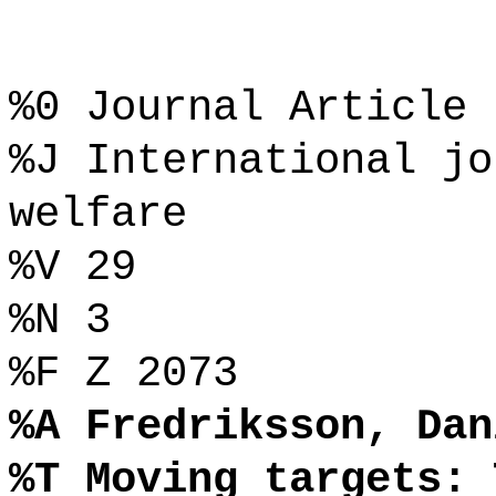
%0 Journal Article
%J International jo
welfare
%V 29
%N 3
%F Z 2073
%A Fredriksson, Dan
%T Moving targets: 