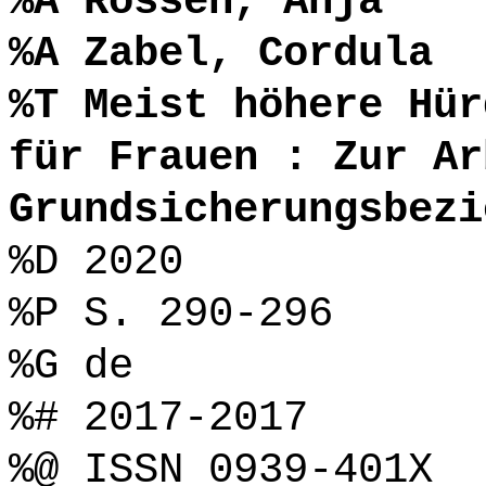
%A Rossen, Anja
%A Zabel, Cordula
%T Meist höhere Hür
für Frauen : Zur Ar
Grundsicherungsbezi
%D 2020
%P S. 290-296
%G de
%# 2017-2017
%@ ISSN 0939-401X