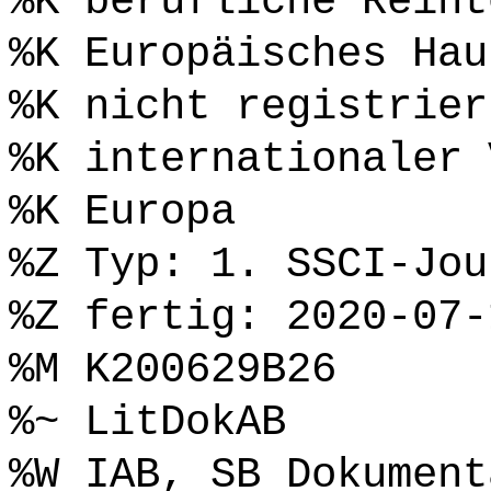
%K berufliche Reint
%K Europäisches Hau
%K nicht registrier
%K internationaler 
%K Europa
%Z Typ: 1. SSCI-Jou
%Z fertig: 2020-07-
%M K200629B26
%~ LitDokAB
%W IAB, SB Dokument