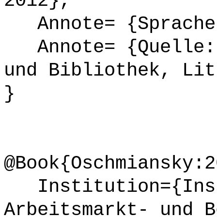
2012},
Annote= {Sprache
Annote= {Quelle: 
und Bibliothek, Lit
}
@Book{Oschmiansky:2
Institution={Inst
Arbeitsmarkt- und B