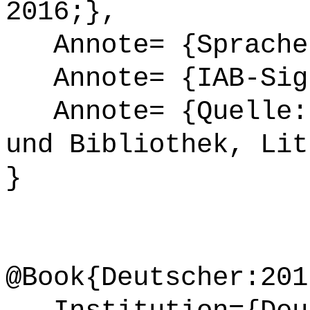
2016;},
Annote= {Sprache
Annote= {IAB-Sign
Annote= {Quelle: 
und Bibliothek, Lit
}
@Book{Deutscher:201