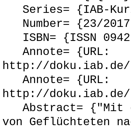
Series= {IAB-Kurz
Number= {23/2017
ISBN= {ISSN 0942
Annote= {URL:
http://doku.iab.de/
Annote= {URL:
http://doku.iab.de/
Abstract= {"Mit d
von Geflüchteten na