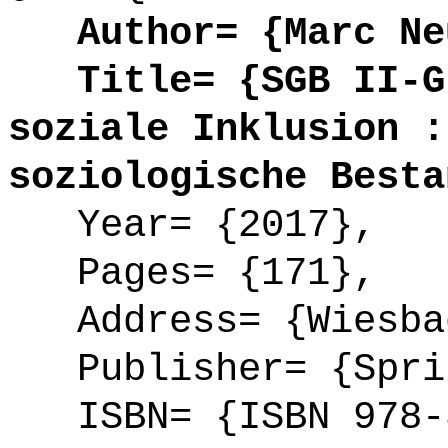
Author= {Marc Ne
Title= {SGB II-Gr
soziale Inklusion :
soziologische Besta
Year= {2017},
Pages= {171},
Address= {Wiesba
Publisher= {Sprin
ISBN= {ISBN 978-3