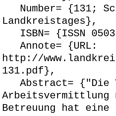
Number= {131; Sch
Landkreistages},
ISBN= {ISSN 0503
Annote= {URL:
http://www.landkrei
131.pdf},
Abstract= {"Die V
Arbeitsvermittlung 
Betreuung hat eine 