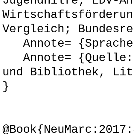
Jugendhilfe; EDV-An
Wirtschaftsförderun
Vergleich; Bundesre
Annote= {Sprache
Annote= {Quelle: 
und Bibliothek, Lit
}
@Book{NeuMarc:2017: