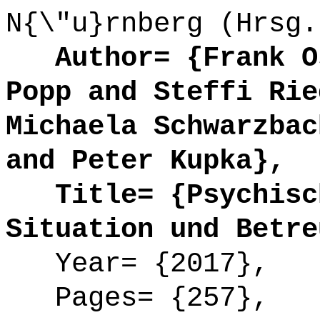
N{\"u}rnberg (Hrsg.
Author= {Frank Os
Popp and Steffi Rie
Michaela Schwarzbac
and Peter Kupka},
Title= {Psychisch
Situation und Betre
Year= {2017},
Pages= {257},