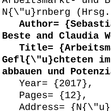
Arbeitsmarkt- und B
N{\"u}rnberg (Hrsg.
Author= {Sebastia
Beste and Claudia W
Title= {Arbeitsma
Gefl{\"u}chteten im
abbauen und Potenzi
Year= {2017},
Pages= {12},
Address= {N{\"u}r