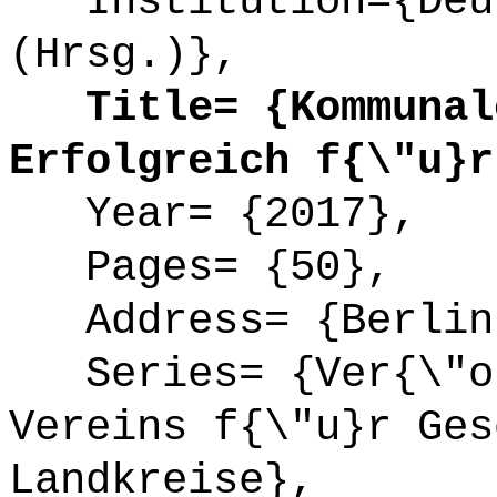
Institution={Deut
(Hrsg.)},
Title= {Kommunale
Erfolgreich f{\"u}r
Year= {2017},
Pages= {50},
Address= {Berlin
Series= {Ver{\"o}
Vereins f{\"u}r Ges
Landkreise},