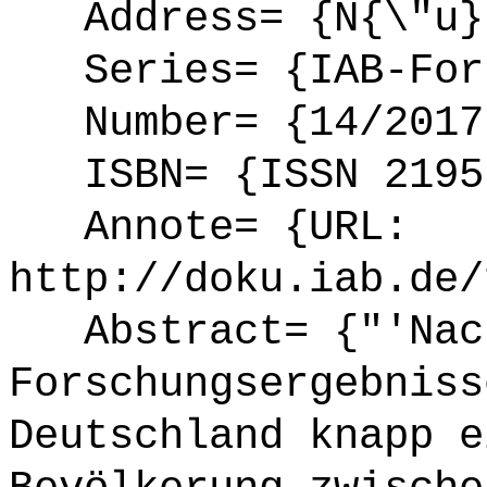
Address= {N{\"u}r
Series= {IAB-Fors
Number= {14/2017
ISBN= {ISSN 2195
Annote= {URL:
http://doku.iab.de/
Abstract= {"'Nach
Forschungsergebniss
Deutschland knapp e