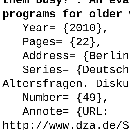
them busy? : An eva
programs for older 
Year= {2010},
Pages= {22},
Address= {Berlin
Series= {Deutsche
Altersfragen. Disku
Number= {49},
Annote= {URL:
http://www.dza.de/S