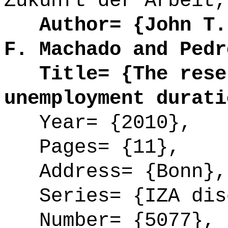
Zukunft der Arbeit,
Author= {John T. 
F. Machado and Pedr
Title= {The reser
unemployment durati
Year= {2010},
Pages= {11},
Address= {Bonn},
Series= {IZA disc
Number= {5077},