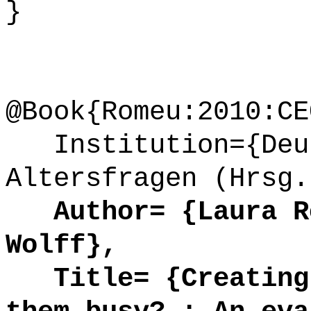
}
@Book{Romeu:2010:CE
Institution={Deut
Altersfragen (Hrsg.
Author= {Laura Ro
Wolff},
Title= {Creating 