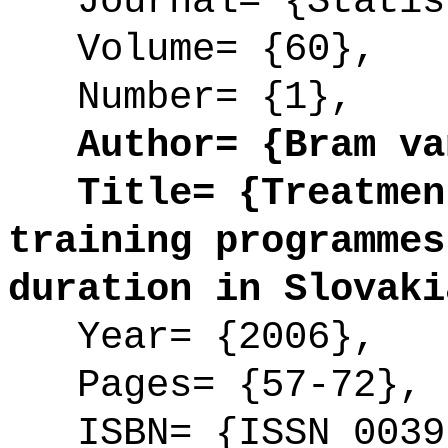
Journal= {Statist
Volume= {60},
Number= {1},
Author= {Bram van
Title= {Treatment
training programmes
duration in Slovaki
Year= {2006},
Pages= {57-72},
ISBN= {ISSN 0039