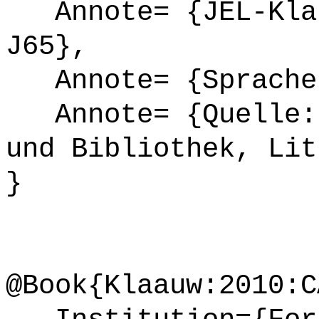
Annote= {JEL-Klas
J65},
Annote= {Sprache
Annote= {Quelle: 
und Bibliothek, Lit
}
@Book{Klaauw:2010:C