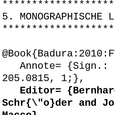
*******************
5. MONOGRAPHISCHE L
*******************
@Book{Badura:2010:F
Annote= {Sign.: 9
205.0815, 1;},
Editor= {Bernhard
Schr{\"o}der and Jo