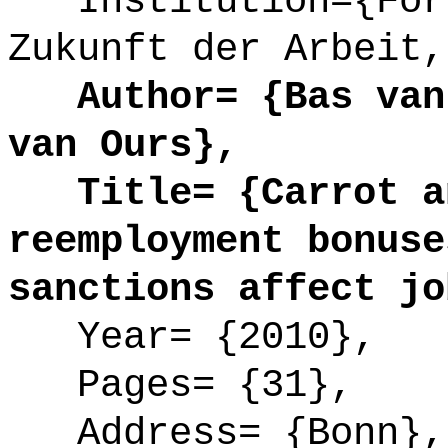
Institution={Fors
Zukunft der Arbeit,
Author= {Bas van 
van Ours},
Title= {Carrot an
reemployment bonuse
sanctions affect jo
Year= {2010},
Pages= {31},
Address= {Bonn},