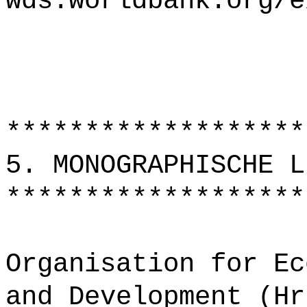
wds.worldbank.org/e
*******************
5. MONOGRAPHISCHE L
*******************
Organisation for Ec
and Development (Hr