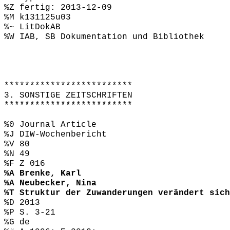
%Z fertig: 2013-12-09
%M k131125u03
%~ LitDokAB
%W IAB, SB Dokumentation und Bibliothek
*************************
3. SONSTIGE ZEITSCHRIFTEN
*************************
%0 Journal Article
%J DIW-Wochenbericht
%V 80
%N 49
%F Z 016
%A Brenke, Karl
%A Neubecker, Nina
%T Struktur der Zuwanderungen verändert sich
%D 2013
%P S. 3-21
%G de