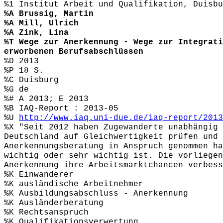
%1 Institut Arbeit und Qualifikation, Duisbu
%A Brussig, Martin
%A Mill, Ulrich
%A Zink, Lina
%T Wege zur Anerkennung - Wege zur Integrati
erworbenen Berufsabschlüssen
%D 2013
%P 18 S.
%C Duisburg
%G de
%# A 2013; E 2013
%B IAQ-Report : 2013-05
%U
http://www.iaq.uni-due.de/iaq-report/2013
%X "Seit 2012 haben Zugewanderte unabhängig 
Deutschland auf Gleichwertigkeit prüfen und 
Anerkennungsberatung in Anspruch genommen ha
wichtig oder sehr wichtig ist. Die vorliegen
Anerkennung ihre Arbeitsmarktchancen verbess
%K Einwanderer
%K ausländische Arbeitnehmer
%K Ausbildungsabschluss - Anerkennung
%K Ausländerberatung
%K Rechtsanspruch
%K Qualifikationsverwertung