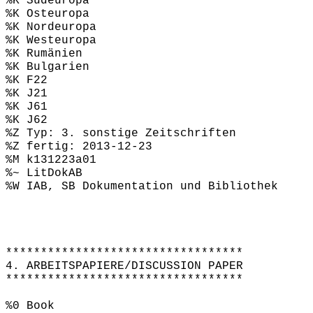
%K Südeuropa
%K Osteuropa
%K Nordeuropa
%K Westeuropa
%K Rumänien
%K Bulgarien
%K F22
%K J21
%K J61
%K J62
%Z Typ: 3. sonstige Zeitschriften
%Z fertig: 2013-12-23
%M k131223a01
%~ LitDokAB
%W IAB, SB Dokumentation und Bibliothek
**********************************
4. ARBEITSPAPIERE/DISCUSSION PAPER
**********************************
%0 Book