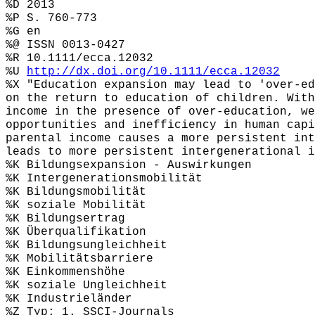
%D 2013
%P S. 760-773
%G en
%@ ISSN 0013-0427
%R 10.1111/ecca.12032
%U
http://dx.doi.org/10.1111/ecca.12032
%X "Education expansion may lead to 'over-ed
on the return to education of children. With
income in the presence of over-education, we
opportunities and inefficiency in human capi
parental income causes a more persistent int
leads to more persistent intergenerational i
%K Bildungsexpansion - Auswirkungen
%K Intergenerationsmobilität
%K Bildungsmobilität
%K soziale Mobilität
%K Bildungsertrag
%K Überqualifikation
%K Bildungsungleichheit
%K Mobilitätsbarriere
%K Einkommenshöhe
%K soziale Ungleichheit
%K Industrieländer
%Z Typ: 1. SSCI-Journals