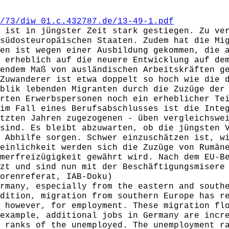
/73/diw_01.c.432787.de/13-49-1.pdf
 ist in jüngster Zeit stark gestiegen. Zu ve
südosteuropäischen Staaten. Zudem hat die Mi
en ist wegen einer Ausbildung gekommen, die 
 erheblich auf die neuere Entwicklung auf de
endem Maß von ausländischen Arbeitskräften g
Zuwanderer ist etwa doppelt so hoch wie die 
blik lebenden Migranten durch die Zuzüge der
rten Erwerbspersonen noch ein erheblicher Te
im Fall eines Berufsabschlusses ist die Inte
tzten Jahren zugezogenen - üben vergleichswe
sind. Es bleibt abzuwarten, ob die jüngsten 
 Abhilfe sorgen. Schwer einzuschätzen ist, w
einlichkeit werden sich die Zuzüge von Rumän
merfreizügigkeit gewährt wird. Nach dem EU-B
zt und sind nun mit der Beschäftigungsmisere
orenreferat, IAB-Doku)
rmany, especially from the eastern and south
dition, migration from southern Europe has r
 however, for employment. These migration fl
example, additional jobs in Germany are incr
 ranks of the unemployed. The unemployment r