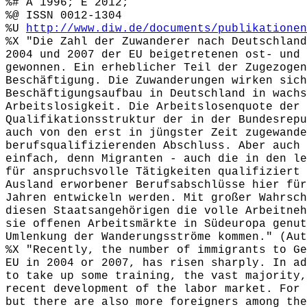
%# A 1996; E 2012;
%@ ISSN 0012-1304
%U
http://www.diw.de/documents/publikationen
%X "Die Zahl der Zuwanderer nach Deutschland
2004 und 2007 der EU beigetretenen ost- und 
gewonnen. Ein erheblicher Teil der Zugezogen
Beschäftigung. Die Zuwanderungen wirken sich
Beschäftigungsaufbau in Deutschland in wachs
Arbeitslosigkeit. Die Arbeitslosenquote der 
Qualifikationsstruktur der in der Bundesrepu
auch von den erst in jüngster Zeit zugewande
berufsqualifizierenden Abschluss. Aber auch 
einfach, denn Migranten - auch die in den le
für anspruchsvolle Tätigkeiten qualifiziert 
Ausland erworbener Berufsabschlüsse hier für
Jahren entwickeln werden. Mit großer Wahrsch
diesen Staatsangehörigen die volle Arbeitneh
sie offenen Arbeitsmärkte in Südeuropa genut
Umlenkung der Wanderungsströme kommen." (Aut
%X "Recently, the number of immigrants to Ge
EU in 2004 or 2007, has risen sharply. In ad
to take up some training, the vast majority,
recent development of the labor market. For 
but there are also more foreigners among the