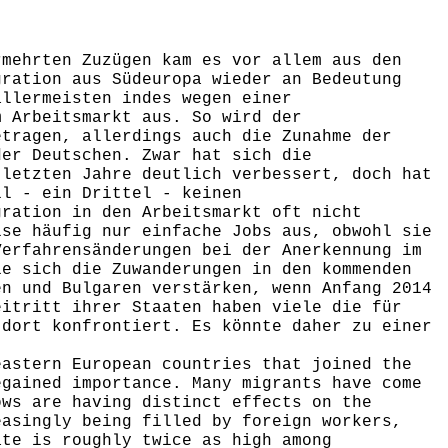
rmehrten Zuzügen kam es vor allem aus den
gration aus Südeuropa wieder an Bedeutung
allermeisten indes wegen einer
m Arbeitsmarkt aus. So wird der
etragen, allerdings auch die Zunahme der
der Deutschen. Zwar hat sich die
 letzten Jahre deutlich verbessert, doch hat
il - ein Drittel - keinen
gration in den Arbeitsmarkt oft nicht
ise häufig nur einfache Jobs aus, obwohl sie
Verfahrensänderungen bei der Anerkennung im
ie sich die Zuwanderungen in den kommenden
en und Bulgaren verstärken, wenn Anfang 2014
eitritt ihrer Staaten haben viele die für
 dort konfrontiert. Es könnte daher zu einer
eastern European countries that joined the
egained importance. Many migrants have come
ows are having distinct effects on the
easingly being filled by foreign workers,
ate is roughly twice as high among