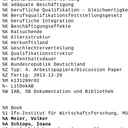
%K adäquate Beschäftigung
%K berufliche Qualifikation - Gleichwertigke
%K Berufsqualifikationsfeststellungsgesetz
%K berufliche Integration
%K Beschäftigungseffekte
%K Ratsuchende
%K Altersstruktur
%K Herkunftsland
%K Geschlechterverteilung
%K Qualifikationsstruktur
%K Aufenthaltsdauer
%K Bundesrepublik Deutschland
%Z Typ: 4. Arbeitspapiere/Discussion Paper
%Z fertig: 2013-12-20
%M k131209r02
%~ LitDokAB
%W IAB, SB Dokumentation und Bibliothek
%0 Book
%1 Ifo-Institut für Wirtschaftsforschung, Mü
%A Meier, Volker
%A Schiopu, Ioana