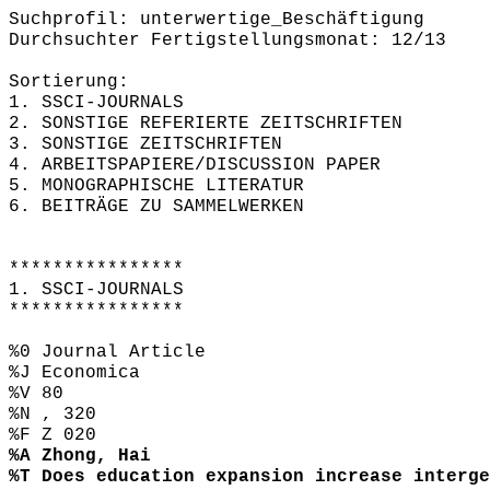
Suchprofil: unterwertige_Beschäftigung
Durchsuchter Fertigstellungsmonat: 12/13
Sortierung:
1. SSCI-JOURNALS
2. SONSTIGE REFERIERTE ZEITSCHRIFTEN
3. SONSTIGE ZEITSCHRIFTEN
4. ARBEITSPAPIERE/DISCUSSION PAPER
5. MONOGRAPHISCHE LITERATUR
6. BEITRÄGE ZU SAMMELWERKEN
****************
1. SSCI-JOURNALS
****************
%0 Journal Article
%J Economica
%V 80
%N , 320
%F Z 020
%A Zhong, Hai
%T Does education expansion increase interge