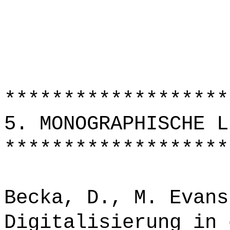
*******************
5. MONOGRAPHISCHE L
*******************
Becka, D., M. Evans
Digitalisierung in 