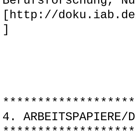
Berufsforschung, Nü
[http://doku.iab.de
]
*******************
4. ARBEITSPAPIERE/D
*******************