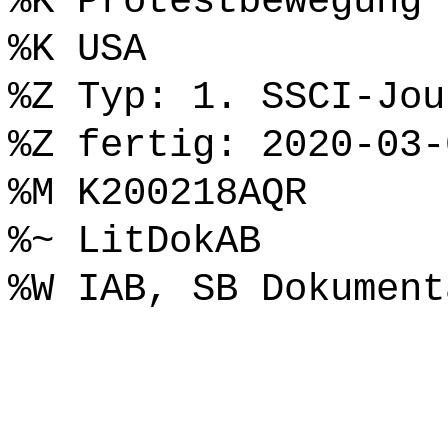
%K Protestbewegung
%K USA
%Z Typ: 1. SSCI-Jou
%Z fertig: 2020-03-
%M K200218AQR
%~ LitDokAB
%W IAB, SB Dokument