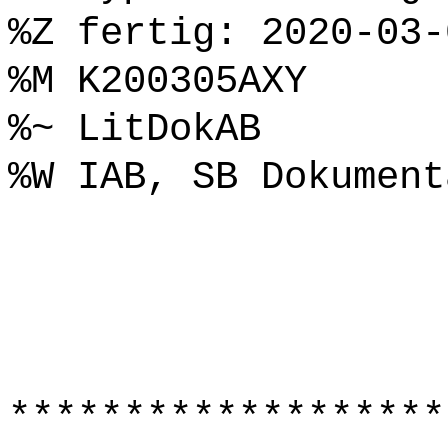
%Z fertig: 2020-03-
%M K200305AXY
%~ LitDokAB
%W IAB, SB Dokument
*******************