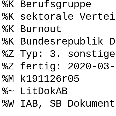
%K Berufsgruppe
%K sektorale Vertei
%K Burnout
%K Bundesrepublik D
%Z Typ: 3. sonstige
%Z fertig: 2020-03-
%M k191126r05
%~ LitDokAB
%W IAB, SB Dokument