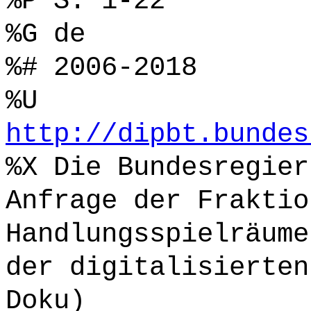
%P S. 1-22
%G de
%# 2006-2018
%U
http://dipbt.bundes
%X Die Bundesregier
Anfrage der Fraktio
Handlungsspielräume
der digitalisierten
Doku)