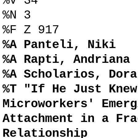
%V 34
%N 3
%F Z 917
%A Panteli, Niki
%A Rapti, Andriana
%A Scholarios, Dora
%T "If He Just Knew
Microworkers' Emerg
Attachment in a Fra
Relationship