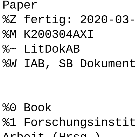
Paper
%Z fertig: 2020-03-
%M K200304AXI
%~ LitDokAB
%W IAB, SB Dokument
%0 Book
%1 Forschungsinstit