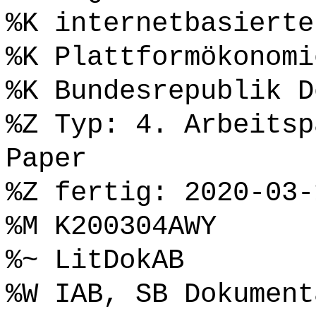
%K internetbasierte
%K Plattformökonomi
%K Bundesrepublik D
%Z Typ: 4. Arbeitsp
Paper
%Z fertig: 2020-03-
%M K200304AWY
%~ LitDokAB
%W IAB, SB Dokument