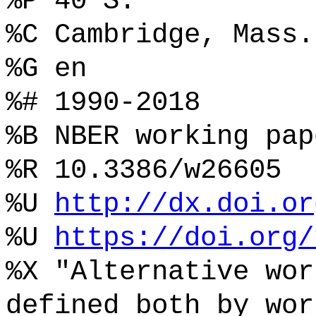
%P 40 S.
%C Cambridge, Mass.
%G en
%# 1990-2018
%B NBER working pap
%R 10.3386/w26605
%U
http://dx.doi.or
%U
https://doi.org/
%X "Alternative wor
defined both by wor