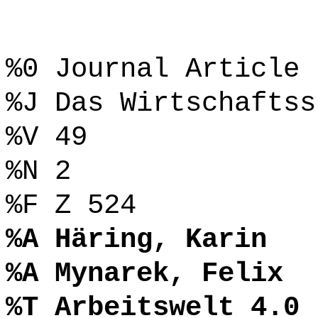
%0 Journal Article
%J Das Wirtschaftss
%V 49
%N 2
%F Z 524
%A Häring, Karin
%A Mynarek, Felix
%T Arbeitswelt 4.0