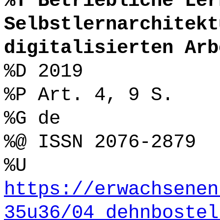
%T Betriebliche Ler
Selbstlernarchitekt
digitalisierten Arb
%D 2019
%P Art. 4, 9 S.
%G de
%@ ISSN 2076-2879
%U
https://erwachsenen
35u36/04_dehnbostel