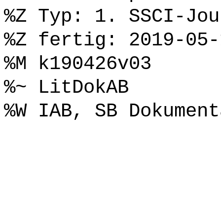
%Z Typ: 1. SSCI-Jou
%Z fertig: 2019-05-
%M k190426v03
%~ LitDokAB
%W IAB, SB Dokument