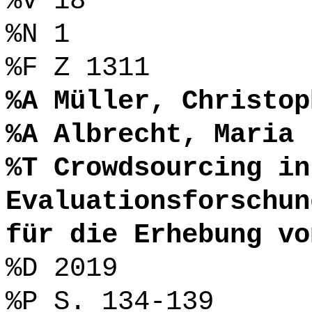
%V 18
%N 1
%F Z 1311
%A Müller, Christop
%A Albrecht, Maria
%T Crowdsourcing in
Evaluationsforschun
für die Erhebung vo
%D 2019
%P S. 134-139