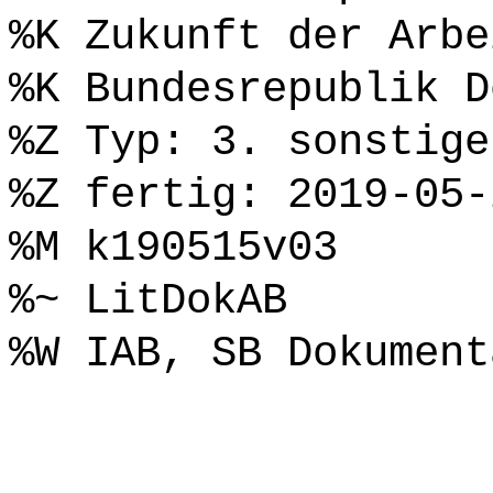
%K Zukunft der Arbe
%K Bundesrepublik D
%Z Typ: 3. sonstige
%Z fertig: 2019-05-
%M k190515v03
%~ LitDokAB
%W IAB, SB Dokument