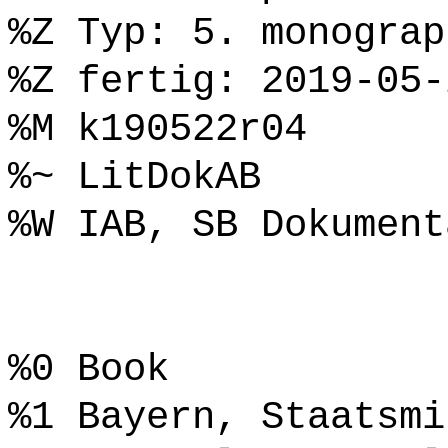
%Z Typ: 5. monograp
%Z fertig: 2019-05-
%M k190522r04
%~ LitDokAB
%W IAB, SB Dokument
%0 Book
%1 Bayern, Staatsmi