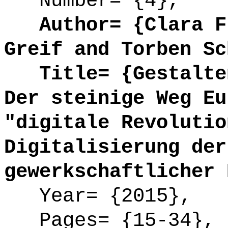
Number= {4},
Author= {Clara Fr
Greif and Torben Sc
Title= {Gestalten
Der steinige Weg Eu
"digitale Revolutio
Digitalisierung der
gewerkschaftlicher 
Year= {2015},
Pages= {15-34},