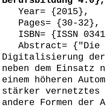
Berufsbildung 4.0},
Year= {2015},
Pages= {30-32},
ISBN= {ISSN 0341
Abstract= {"Die z
Digitalisierung der
neben dem Einsatz n
einem höheren Autom
stärker vernetztes 
andere Formen der A