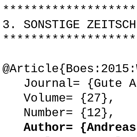
*******************
3. SONSTIGE ZEITSCH
*******************
@Article{Boes:2015:
Journal= {Gute A
Volume= {27},
Number= {12},
Author= {Andreas