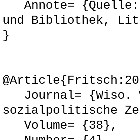
Annote= {Quelle: 
und Bibliothek, Lit
}
@Article{Fritsch:20
Journal= {Wiso. W
sozialpolitische Ze
Volume= {38},