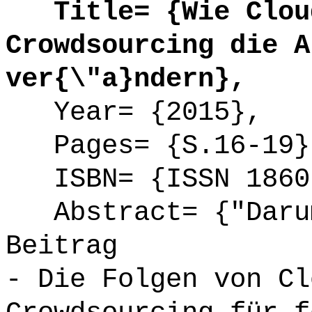
Title= {Wie Cloud
Crowdsourcing die A
ver{\"a}ndern},
Year= {2015},
Pages= {S.16-19}
ISBN= {ISSN 1860
Abstract= {"Darum
Beitrag
- Die Folgen von Cl