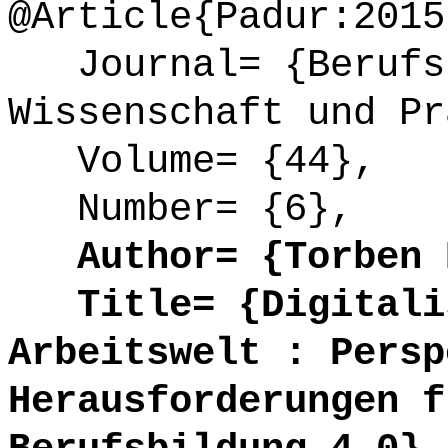
@Article{Padur:2015
Journal= {Berufsb
Wissenschaft und Pr
Volume= {44},
Number= {6},
Author= {Torben P
Title= {Digitalis
Arbeitswelt : Persp
Herausforderungen f