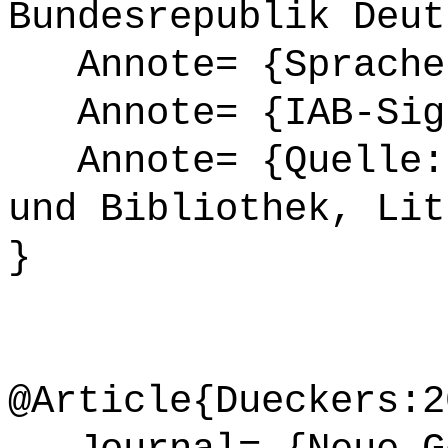
Bundesrepublik Deut
Annote= {Sprache
Annote= {IAB-Sign
Annote= {Quelle: 
und Bibliothek, Lit
}
@Article{Dueckers:2