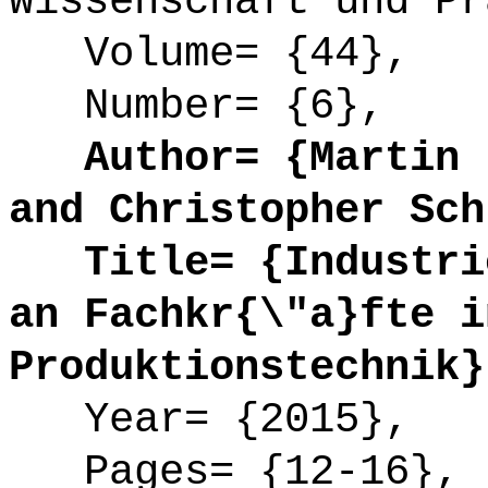
Wissenschaft und Pr
Volume= {44},
Number= {6},
Author= {Martin F
and Christopher Sch
Title= {Industrie
an Fachkr{\"a}fte i
Produktionstechnik}
Year= {2015},
Pages= {12-16},