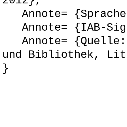
2012},
Annote= {Sprache
Annote= {IAB-Sign
Annote= {Quelle: 
und Bibliothek, Lit
}