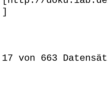
[http://doku.iab.de
]
17 von 663 Datensät