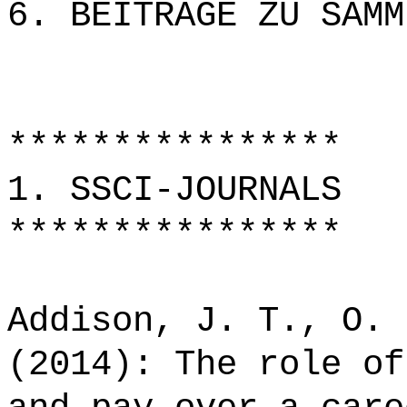
6. BEITRÄGE ZU SAMM
****************
1. SSCI-JOURNALS
****************
Addison, J. T., O. 
(2014): The role of