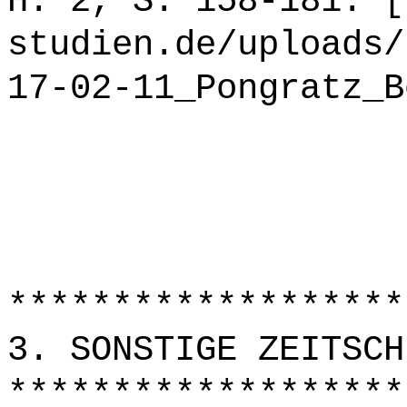
H. 2, S. 158-181. [
studien.de/uploads/
17-02-11_Pongratz_B
*******************
3. SONSTIGE ZEITSCH
*******************