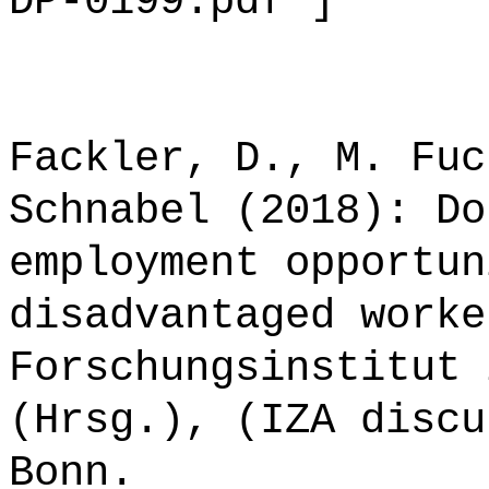
DP-0199.pdf ]
Fackler, D., M. Fuc
Schnabel (2018): Do
employment opportun
disadvantaged worke
Forschungsinstitut 
(Hrsg.), (IZA discu
Bonn.