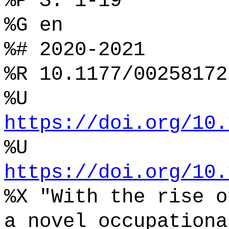
%P S. 1-19
%G en
%# 2020-2021
%R 10.1177/00258172
%U
https://doi.org/10.
%U
https://doi.org/10.
%X "With the rise o
a novel occupationa