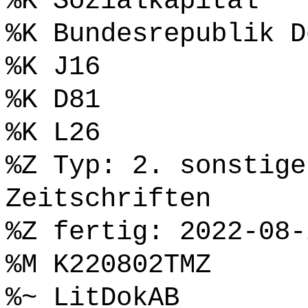
%K Sozialkapital
%K Bundesrepublik D
%K J16
%K D81
%K L26
%Z Typ: 2. sonstige
Zeitschriften
%Z fertig: 2022-08-
%M K220802TMZ
%~ LitDokAB