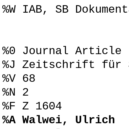
%W IAB, SB Dokument
%0 Journal Article
%J Zeitschrift für 
%V 68
%N 2
%F Z 1604
%A Walwei, Ulrich