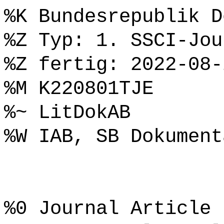
%K Bundesrepublik D
%Z Typ: 1. SSCI-Jou
%Z fertig: 2022-08-
%M K220801TJE
%~ LitDokAB
%W IAB, SB Dokument
%0 Journal Article