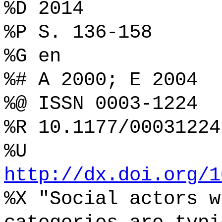
%D 2014
%P S. 136-158
%G en
%# A 2000; E 2004
%@ ISSN 0003-1224
%R 10.1177/00031224
%U
http://dx.doi.org/1
%X "Social actors w