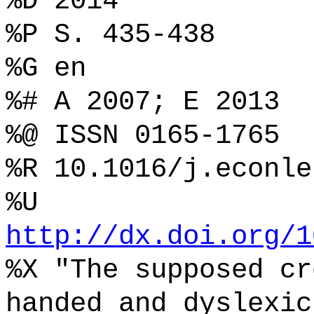
%D 2014
%P S. 435-438
%G en
%# A 2007; E 2013
%@ ISSN 0165-1765
%R 10.1016/j.econle
%U
http://dx.doi.org/1
%X "The supposed cr
handed and dyslexic