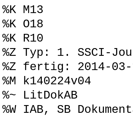
%K M13
%K O18
%K R10
%Z Typ: 1. SSCI-Jou
%Z fertig: 2014-03-
%M k140224v04
%~ LitDokAB
%W IAB, SB Dokument