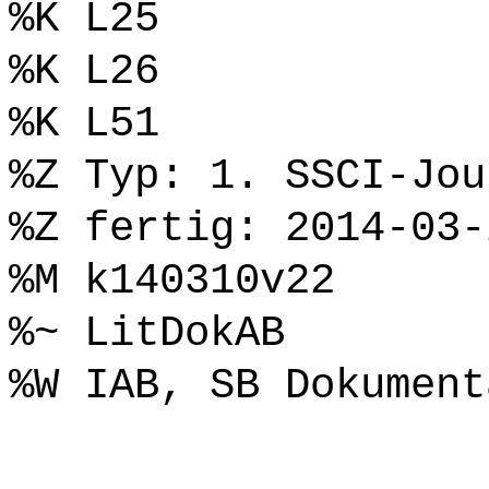
%K L25
%K L26
%K L51
%Z Typ: 1. SSCI-Jou
%Z fertig: 2014-03-
%M k140310v22
%~ LitDokAB
%W IAB, SB Dokument