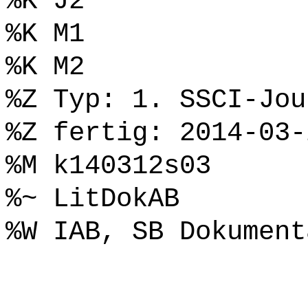
%K J2
%K M1
%K M2
%Z Typ: 1. SSCI-Jou
%Z fertig: 2014-03-
%M k140312s03
%~ LitDokAB
%W IAB, SB Dokument