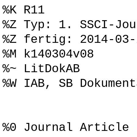
%K R11
%Z Typ: 1. SSCI-Jou
%Z fertig: 2014-03-
%M k140304v08
%~ LitDokAB
%W IAB, SB Dokument
%0 Journal Article