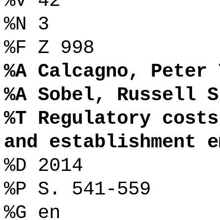
%V 42
%N 3
%F Z 998
%A Calcagno, Peter 
%A Sobel, Russell S
%T Regulatory costs
and establishment e
%D 2014
%P S. 541-559
%G en