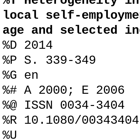
%T Heterogeneity in
local self-employme
age and selected in
%D 2014
%P S. 339-349
%G en
%# A 2000; E 2006
%@ ISSN 0034-3404
%R 10.1080/00343404
%U