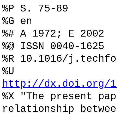
%P S. 75-89
%G en
%# A 1972; E 2002
%@ ISSN 0040-1625
%R 10.1016/j.techfo
%U
http://dx.doi.org/1
%X "The present pap
relationship betwee