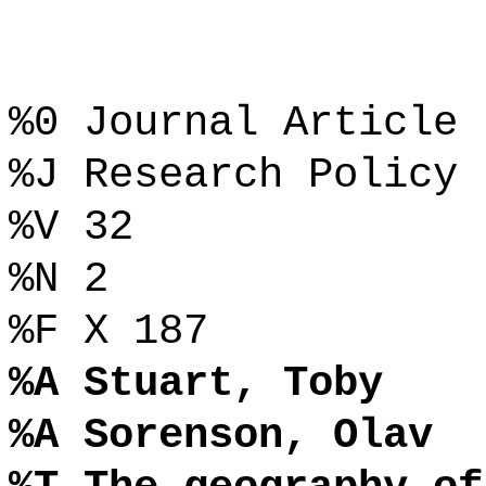
%0 Journal Article
%J Research Policy
%V 32
%N 2
%F X 187
%A Stuart, Toby
%A Sorenson, Olav