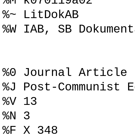
%M k070119a02
%~ LitDokAB
%W IAB, SB Dokument
%0 Journal Article
%J Post-Communist E
%V 13
%N 3
%F X 348