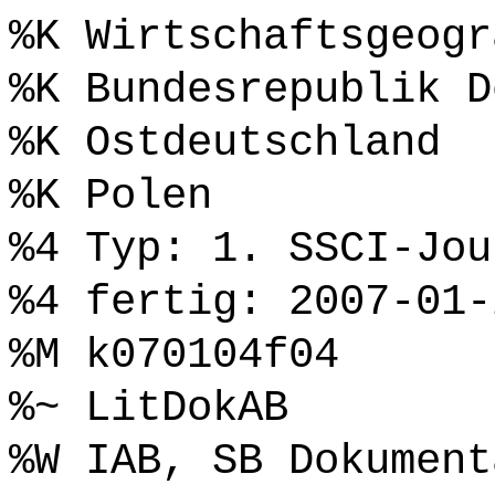
%K Wirtschaftsgeogr
%K Bundesrepublik D
%K Ostdeutschland
%K Polen
%4 Typ: 1. SSCI-Jou
%4 fertig: 2007-01-
%M k070104f04
%~ LitDokAB
%W IAB, SB Dokument