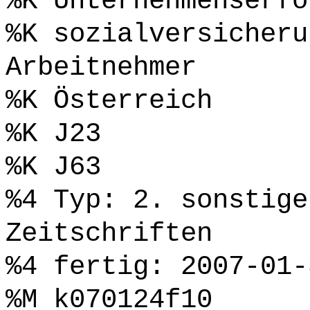
%K Unternehmenserfo
%K sozialversicheru
Arbeitnehmer
%K Österreich
%K J23
%K J63
%4 Typ: 2. sonstige
Zeitschriften
%4 fertig: 2007-01-
%M k070124f10