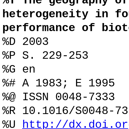
%T The geography of
heterogeneity in fo
performance of biot
%D 2003
%P S. 229-253
%G en
%# A 1983; E 1995
%@ ISSN 0048-7333
%R 10.1016/S0048-73
%U
http://dx.doi.or