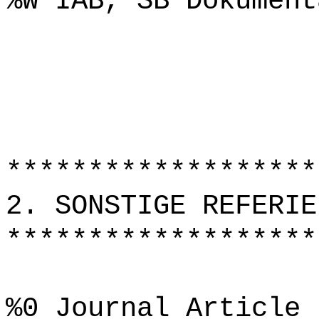
%W IAB, SB Dokument
*******************
2. SONSTIGE REFERIE
*******************
%0 Journal Article