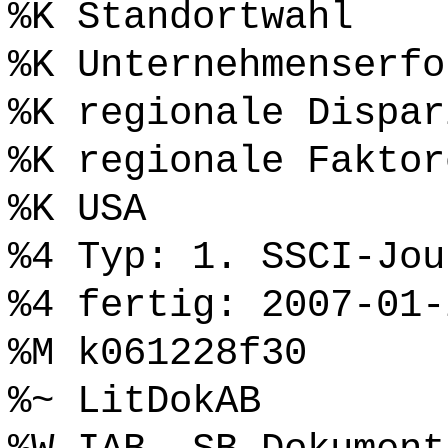
%K Standortwahl
%K Unternehmenserfo
%K regionale Dispar
%K regionale Faktor
%K USA
%4 Typ: 1. SSCI-Jou
%4 fertig: 2007-01-
%M k061228f30
%~ LitDokAB