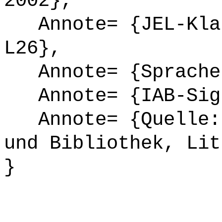
2002},
Annote= {JEL-Klas
L26},
Annote= {Sprache
Annote= {IAB-Sign
Annote= {Quelle: 
und Bibliothek, Lit
}