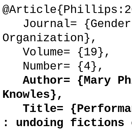
@Article{Phillips:2
Journal= {Gender,
Organization},
Volume= {19},
Number= {4},
Author= {Mary Phi
Knowles},
Title= {Performan
: undoing fictions 