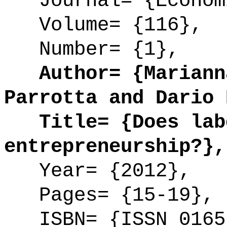
Journal= {Economi
Volume= {116},
Number= {1},
Author= {Marianna
Parrotta and Dario 
Title= {Does labo
entrepreneurship?},
Year= {2012},
Pages= {15-19},
ISBN= {ISSN 0165