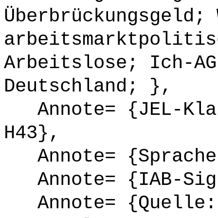
Überbrückungsgeld; 
arbeitsmarktpolitis
Arbeitslose; Ich-AG
Deutschland; },
Annote= {JEL-Klas
H43},
Annote= {Sprache
Annote= {IAB-Sign
Annote= {Quelle: 