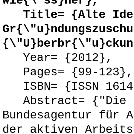
Wie{\"ss}ner},
Title= {Alte Idee
Gr{\"u}ndungszuschu
{\"U}berbr{\"u}ckun
Year= {2012},
Pages= {99-123},
ISBN= {ISSN 1614
Abstract= {"Die G
Bundesagentur für A
der aktiven Arbeits