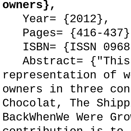
owners},
Year= {2012},
Pages= {416-437}
ISBN= {ISSN 0968
Abstract= {"This 
representation of w
owners in three con
Chocolat, The Shipp
BackWhenWe Were Gro