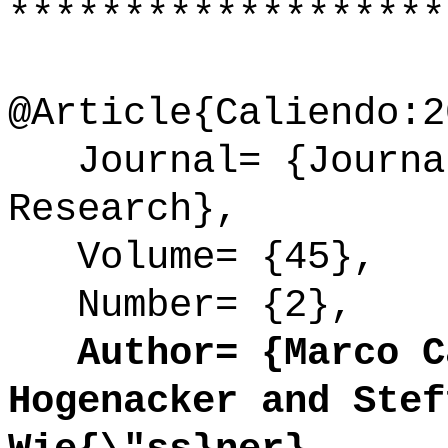
*******************
@Article{Caliendo:2
Journal= {Journal
Research},
Volume= {45},
Number= {2},
Author= {Marco Ca
Hogenacker and Stef