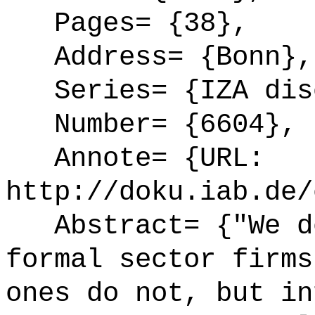
Pages= {38},
Address= {Bonn},
Series= {IZA disc
Number= {6604},
Annote= {URL:
http://doku.iab.de/
Abstract= {"We de
formal sector firms
ones do not, but in