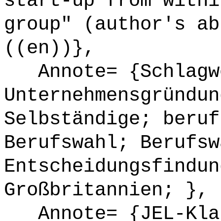
start-up from withi
group" (author's ab
((en))},
Annote= {Schlagw
Unternehmensgründun
Selbständige; beruf
Berufswahl; Berufsw
Entscheidungsfindun
Großbritannien; },
Annote= {JEL-Klas