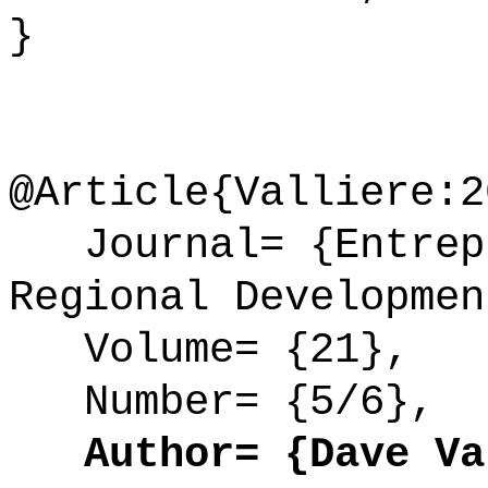
}
@Article{Valliere:2
Journal= {Entrepr
Regional Developmen
Volume= {21},
Number= {5/6},
Author= {Dave Val