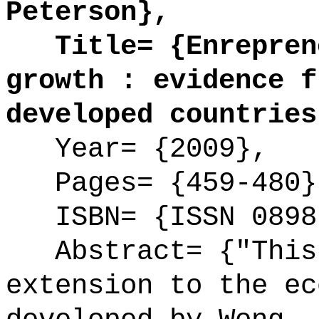
Peterson},
Title= {Enreprene
growth : evidence f
developed countries
Year= {2009},
Pages= {459-480}
ISBN= {ISSN 0898
Abstract= {"This 
extension to the ec