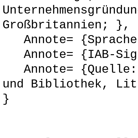
Unternehmensgründun
Großbritannien; },
Annote= {Sprache
Annote= {IAB-Sign
Annote= {Quelle: 
und Bibliothek, Lit
}