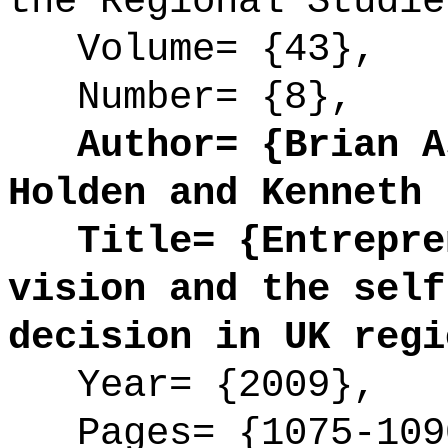
the Regional Studie
Volume= {43},
Number= {8},
Author= {Brian As
Holden and Kenneth 
Title= {Entrepren
vision and the self
decision in UK regi
Year= {2009},
Pages= {1075-109