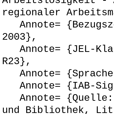
Arbeitslosigkeit - 
regionaler Arbeitsm
Annote= {Bezugsze
2003},
Annote= {JEL-Klas
R23},
Annote= {Sprache
Annote= {IAB-Sign
Annote= {Quelle: 
und Bibliothek, Lit