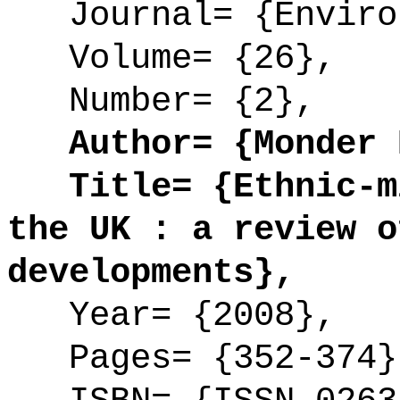
Journal= {Environ
Volume= {26},
Number= {2},
Author= {Monder R
Title= {Ethnic-mi
the UK : a review o
developments},
Year= {2008},
Pages= {352-374}