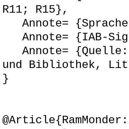
R11; R15},
Annote= {Sprache
Annote= {IAB-Sign
Annote= {Quelle: 
und Bibliothek, Lit
}
@Article{RamMonder: