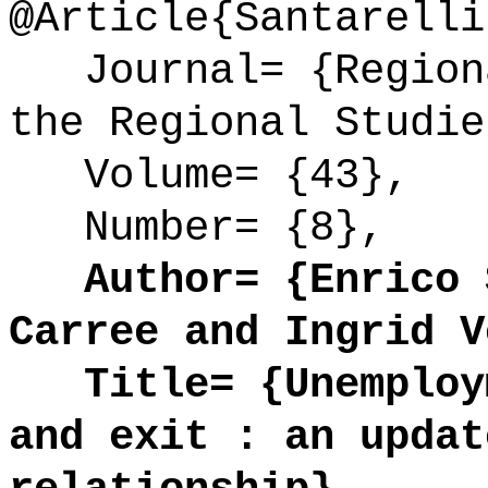
@Article{Santarelli
Journal= {Regiona
the Regional Studie
Volume= {43},
Number= {8},
Author= {Enrico S
Carree and Ingrid V
Title= {Unemploym
and exit : an updat