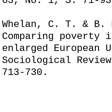
63, No. 1, S. 71-93
Whelan, C. T. & B. 
Comparing poverty i
enlarged European U
Sociological Review
713-730.