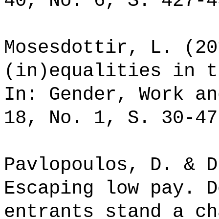
40, No. 6, S. 427-4
Mosesdottir, L. (20
(in)equalities in t
In: Gender, Work an
18, No. 1, S. 30-47
Pavlopoulos, D. & D
Escaping low pay. D
entrants stand a ch