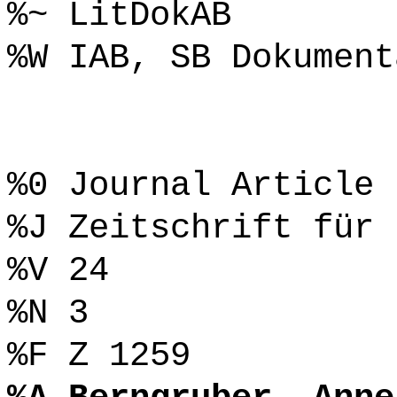
%~ LitDokAB
%W IAB, SB Dokument
%0 Journal Article
%J Zeitschrift für 
%V 24
%N 3
%F Z 1259