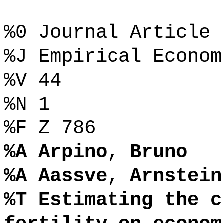
%0 Journal Article
%J Empirical Econom
%V 44
%N 1
%F Z 786
%A Arpino, Bruno
%A Aassve, Arnstein
%T Estimating the c