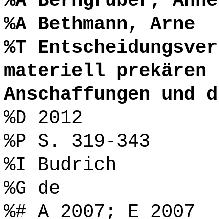
%A Berngruber, Anne
%A Bethmann, Arne
%T Entscheidungsver
materiell prekären 
Anschaffungen und d
%D 2012
%P S. 319-343
%I Budrich
%G de
%# A 2007; E 2007