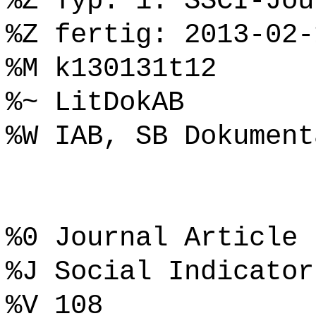
%Z Typ: 1. SSCI-Jou
%Z fertig: 2013-02-
%M k130131t12
%~ LitDokAB
%W IAB, SB Dokument
%0 Journal Article
%J Social Indicator
%V 108