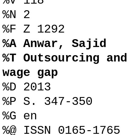
%V 118
%N 2
%F Z 1292
%A Anwar, Sajid
%T Outsourcing and 
wage gap
%D 2013
%P S. 347-350
%G en
%@ ISSN 0165-1765