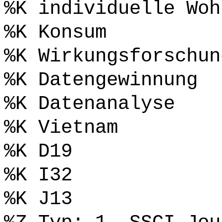
%K individuelle Woh
%K Konsum
%K Wirkungsforschun
%K Datengewinnung
%K Datenanalyse
%K Vietnam
%K D19
%K I32
%K J13