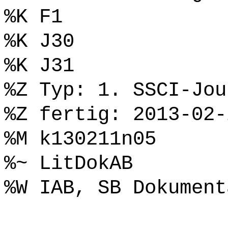
%K F1
%K J30
%K J31
%Z Typ: 1. SSCI-Jou
%Z fertig: 2013-02-
%M k130211n05
%~ LitDokAB
%W IAB, SB Dokument