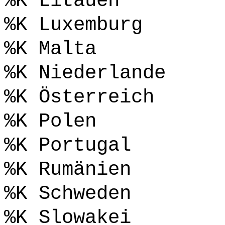
%K Litauen
%K Luxemburg
%K Malta
%K Niederlande
%K Österreich
%K Polen
%K Portugal
%K Rumänien
%K Schweden
%K Slowakei