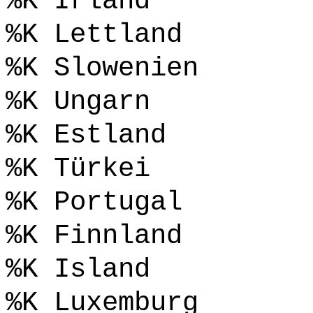
%K Irland
%K Lettland
%K Slowenien
%K Ungarn
%K Estland
%K Türkei
%K Portugal
%K Finnland
%K Island
%K Luxemburg