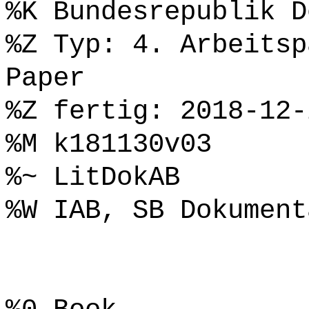
%K Bundesrepublik D
%Z Typ: 4. Arbeitsp
Paper
%Z fertig: 2018-12-
%M k181130v03
%~ LitDokAB
%W IAB, SB Dokument