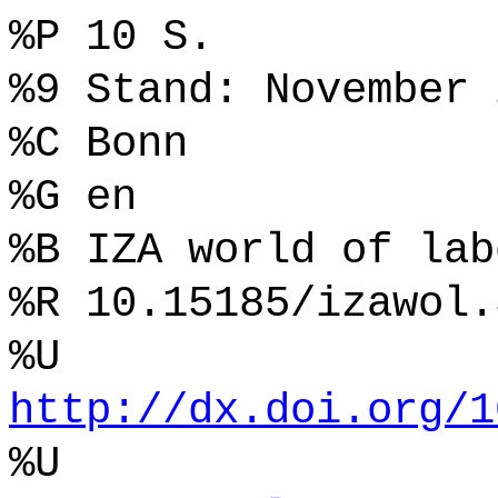
%P 10 S.
%9 Stand: November 
%C Bonn
%G en
%B IZA world of lab
%R 10.15185/izawol.
%U
http://dx.doi.org/1
%U