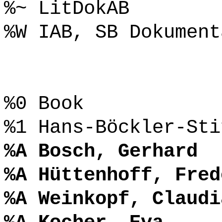
%~ LitDokAB
%W IAB, SB Dokument
%0 Book
%1 Hans-Böckler-Sti
%A Bosch, Gerhard
%A Hüttenhoff, Fred
%A Weinkopf, Claudi