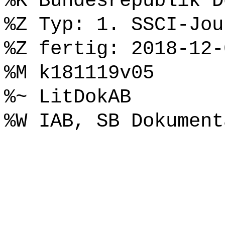
%K Bundesrepublik D
%Z Typ: 1. SSCI-Jou
%Z fertig: 2018-12-
%M k181119v05
%~ LitDokAB
%W IAB, SB Dokument