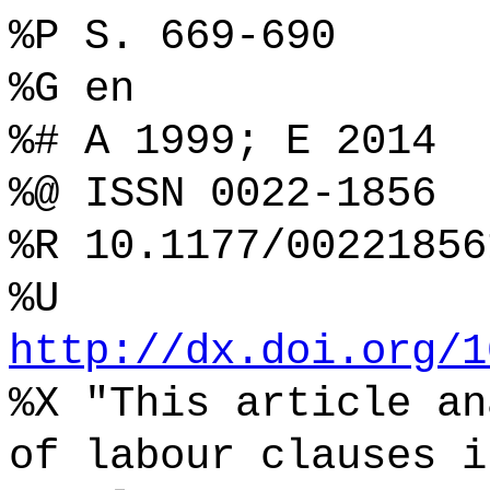
%P S. 669-690
%G en
%# A 1999; E 2014
%@ ISSN 0022-1856
%R 10.1177/00221856
%U
http://dx.doi.org/1
%X "This article an
of labour clauses i