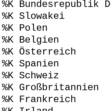
%K Bundesrepublik D
%K Slowakei
%K Polen
%K Belgien
%K Österreich
%K Spanien
%K Schweiz
%K Großbritannien
%K Frankreich