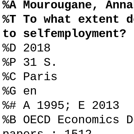
%A Mourougane, Anna
%T To what extent d
to selfemployment?
%D 2018
%P 31 S.
%C Paris
%G en
%# A 1995; E 2013
%B OECD Economics D