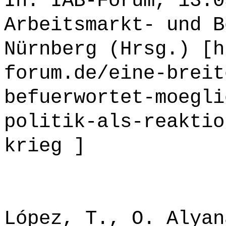
In: IAB-Forum, 13.0
Arbeitsmarkt- und B
Nürnberg (Hrsg.) [h
forum.de/eine-breit
befuerwortet-moegli
politik-als-reaktio
krieg ]
López, T., O. Alyan