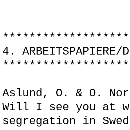
*******************
4. ARBEITSPAPIERE/D
*******************
Aslund, O. & O. Nor
Will I see you at w
segregation in Swed