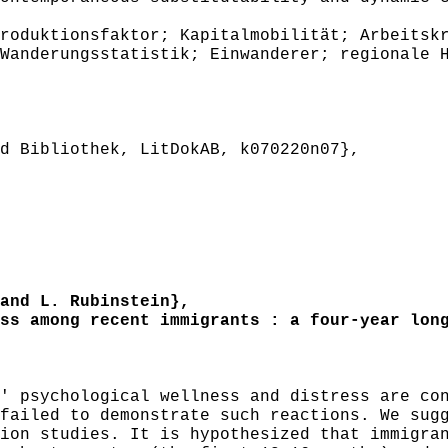
oduktionsfaktor; Kapitalmobilität; Arbeitskr
Wanderungsstatistik; Einwanderer; regionale 
 Bibliothek, LitDokAB, k070220n07},
and L. Rubinstein},
s among recent immigrants : a four-year long
 psychological wellness and distress are con
failed to demonstrate such reactions. We sug
ion studies. It is hypothesized that immigra