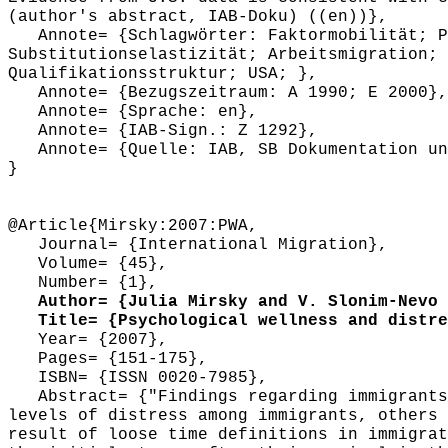
(author's abstract, IAB-Doku) ((en))},
Annote= {Schlagwörter: Faktormobilität; Pr
Substitutionselastizität; Arbeitsmigration; 
Qualifikationsstruktur; USA; },
Annote= {Bezugszeitraum: A 1990; E 2000},
Annote= {Sprache: en},
Annote= {IAB-Sign.: Z 1292},
Annote= {Quelle: IAB, SB Dokumentation und
}
@Article{Mirsky:2007:PWA,
Journal= {International Migration},
Volume= {45},
Number= {1},
Author= {Julia Mirsky and V. Slonim-Nevo 
Title= {Psychological wellness and distres
Year= {2007},
Pages= {151-175},
ISBN= {ISSN 0020-7985},
Abstract= {"Findings regarding immigrants'
levels of distress among immigrants, others 
result of loose time definitions in immigrat