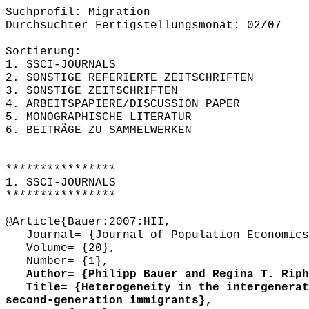
Suchprofil: Migration
Durchsuchter Fertigstellungsmonat: 02/07
Sortierung:
1. SSCI-JOURNALS
2. SONSTIGE REFERIERTE ZEITSCHRIFTEN
3. SONSTIGE ZEITSCHRIFTEN
4. ARBEITSPAPIERE/DISCUSSION PAPER
5. MONOGRAPHISCHE LITERATUR
6. BEITRÄGE ZU SAMMELWERKEN
****************
1. SSCI-JOURNALS
****************
@Article{Bauer:2007:HII,
Journal= {Journal of Population Economics
Volume= {20},
Number= {1},
Author= {Philipp Bauer and Regina T. Riph
Title= {Heterogeneity in the intergenerati
second-generation immigrants},