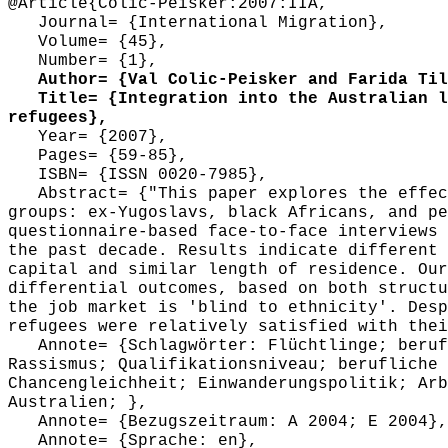
@Article{Colic-Peisker:2007:IIA,
Journal= {International Migration},
Volume= {45},
Number= {1},
Author= {Val Colic-Peisker and Farida Til
Title= {Integration into the Australian la
refugees},
Year= {2007},
Pages= {59-85},
ISBN= {ISSN 0020-7985},
Abstract= {"This paper explores the effect
groups: ex-Yugoslavs, black Africans, and pe
questionnaire-based face-to-face interviews 
the past decade. Results indicate different 
capital and similar length of residence. Our
differential outcomes, based on both structu
the job market is 'blind to ethnicity'. Desp
refugees were relatively satisfied with thei
Annote= {Schlagwörter: Flüchtlinge; berufl
Rassismus; Qualifikationsniveau; berufliche 
Chancengleichheit; Einwanderungspolitik; Arb
Australien; },
Annote= {Bezugszeitraum: A 2004; E 2004},
Annote= {Sprache: en},