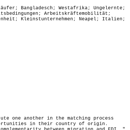
äufer; Bangladesch; Westafrika; Ungelernte;
itsbedingungen; Arbeitskräftemobilität;
enheit; Kleinstunternehmen; Neapel; Italien;
ute one another in the matching process
ortunities in their country of origin.
complementarity between migration and FDI. "