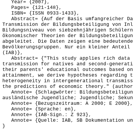
Year= {2007},
Pages= {121-148},
ISBN= {ISSN 0933-1433},
Abstract= {Auf der Basis umfangreicher Dat
Transmission der Bildungsbeteiligung von Inl
Bildungsniveau von siebzehnjährigen Schülern
ökonomischer Theorien der Bildungsbeteiligun
abgeleitet. Die Daten zeigen eine bedeutende
Bevölkerungsgruppen. Nur ein kleiner Anteil 
(IAB)},
Abstract= {"This study applies rich data f
transmission for natives and second-generati
their parents' educational outcomes based on
attainment, we derive hypotheses regarding t
heterogeneity in intergenerational transmiss
the predictions of economic theory." (author
Annote= {Schlagwörter: Bildungsbeteiligung
ausländische Jugendliche; Jugendliche; Sekun
Annote= {Bezugszeitraum: A 2000; E 2000},
Annote= {Sprache: en},
Annote= {IAB-Sign.: Z 923},
Annote= {Quelle: IAB, SB Dokumentation und
}