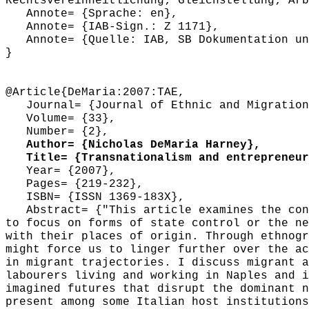
Rechtsvereinheitlichung; Gleichstellung; Arb
Annote= {Sprache: en},
Annote= {IAB-Sign.: Z 1171},
Annote= {Quelle: IAB, SB Dokumentation und
}
@Article{DeMaria:2007:TAE,
Journal= {Journal of Ethnic and Migration
Volume= {33},
Number= {2},
Author= {Nicholas DeMaria Harney},
Title= {Transnationalism and entrepreneuri
Year= {2007},
Pages= {219-232},
ISBN= {ISSN 1369-183X},
Abstract= {"This article examines the conce
to focus on forms of state control or the ne
with their places of origin. Through ethnogr
might force us to linger further over the ac
in migrant trajectories. I discuss migrant a
labourers living and working in Naples and i
imagined futures that disrupt the dominant n
present among some Italian host institutions