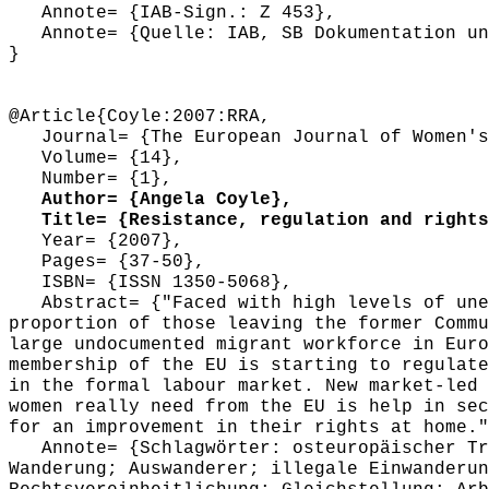
Annote= {IAB-Sign.: Z 453},
Annote= {Quelle: IAB, SB Dokumentation und
}
@Article{Coyle:2007:RRA,
Journal= {The European Journal of Women's
Volume= {14},
Number= {1},
Author= {Angela Coyle},
Title= {Resistance, regulation and rights 
Year= {2007},
Pages= {37-50},
ISBN= {ISSN 1350-5068},
Abstract= {"Faced with high levels of unem
proportion of those leaving the former Commu
large undocumented migrant workforce in Euro
membership of the EU is starting to regulate
in the formal labour market. New market-led 
women really need from the EU is help in sec
for an improvement in their rights at home."
Annote= {Schlagwörter: osteuropäischer Tra
Wanderung; Auswanderer; illegale Einwanderun