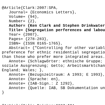
@Article{Clark:2007:SPA,
Journal= {Economics Letters},
Volume= {94},
Number= {2},
Author= {Ken Clark and Stephen Drinkwater
Title= {Segregation perferences and labou
Year= {2007},
Pages= {278-283},
ISBN= {ISSN 0165-1765},
Abstract= {"Controlling for other variable
preference for ethnic residential segregatio
than those who prefer more integrated areas.
Annote= {Schlagwörter: ethnische Gruppe; M
soziale Ausgrenzung; Getto; Arbeitsmarktchan
England; Wales; },
Annote= {Bezugszeitraum: A 1993; E 1993},
Annote= {Sprache: en},
Annote= {IAB-Sign.: Z 1292},
Annote= {Quelle: IAB, SB Dokumentation und
}