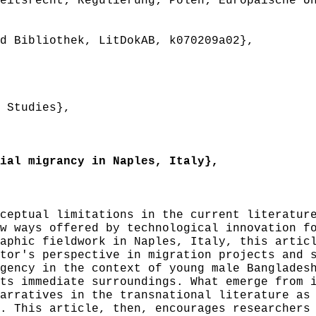
eitsrecht; Regulierung; Polen; Europäische U
 Bibliothek, LitDokAB, k070209a02},
 Studies},
al migrancy in Naples, Italy},
ptual limitations in the current literature
w ways offered by technological innovation f
aphic fieldwork in Naples, Italy, this artic
tor's perspective in migration projects and 
gency in the context of young male Banglades
ts immediate surroundings. What emerge from 
arratives in the transnational literature as
. This article, then, encourages researchers