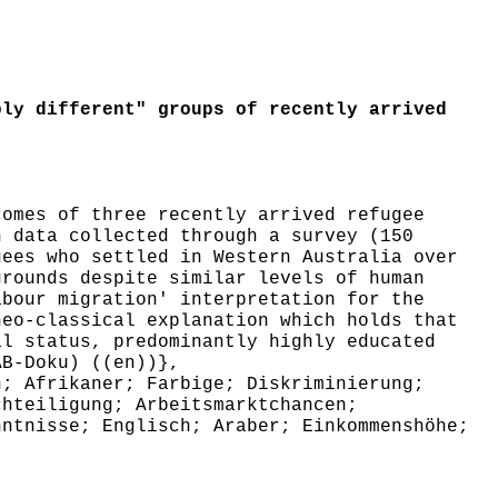
ly different" groups of recently arrived
omes of three recently arrived refugee
n data collected through a survey (150
gees who settled in Western Australia over
grounds despite similar levels of human
abour migration' interpretation for the
neo-classical explanation which holds that
al status, predominantly highly educated
AB-Doku) ((en))},
; Afrikaner; Farbige; Diskriminierung;
chteiligung; Arbeitsmarktchancen;
nntnisse; Englisch; Araber; Einkommenshöhe;