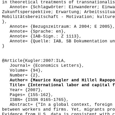
in theoretical treatments of transnationalis
Annote= {Schlagwörter: Einwanderer; Einwand
Zukunftsperspektive; Erwartung; Arbeitssitua
Mobilitätsbereitschaft - Motivation; kulture
},
Annote= {Bezugszeitraum: A 2004; E 2005},
Annote= {Sprache: en},
Annote= {IAB-Sign.: Z 1113},
Annote= {Quelle: IAB, SB Dokumentation und
}
@Article{Kugler:2007:ILA,
Journal= {Economics Letters},
Volume= {94},
Number= {2},
Author= {Maurice Kugler and Hillel Rapopo
Title= {International labor and capital fl
Year= {2007},
Pages= {155-162},
ISBN= {ISSN 0165-1765},
Abstract= {"In a global context, foreign d
between workers and firms. Yet, migrants pro
Evidence from U.S. data is consistent with c