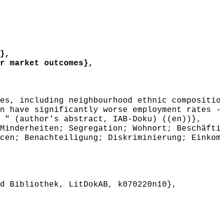
},
r market outcomes},
s, including neighbourhood ethnic compositio
n have significantly worse employment rates 
 " (author's abstract, IAB-Doku) ((en))},
inderheiten; Segregation; Wohnort; Beschäfti
cen; Benachteiligung; Diskriminierung; Einko
 Bibliothek, LitDokAB, k070220n10},