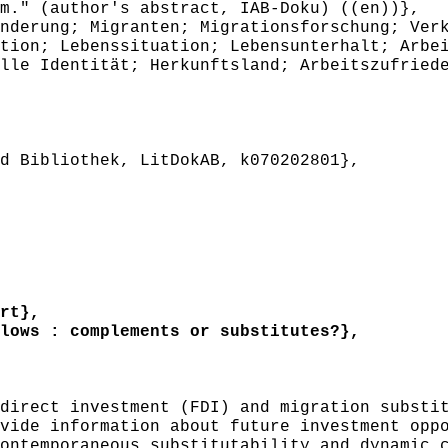
m." (author's abstract, IAB-Doku) ((en))},
erung; Migranten; Migrationsforschung; Verk
tion; Lebenssituation; Lebensunterhalt; Arbe
lle Identität; Herkunftsland; Arbeitszufried
 Bibliothek, LitDokAB, k070202801},
rt},
ows : complements or substitutes?},
irect investment (FDI) and migration substit
vide information about future investment opp
ontemporaneous substitutability and dynamic 