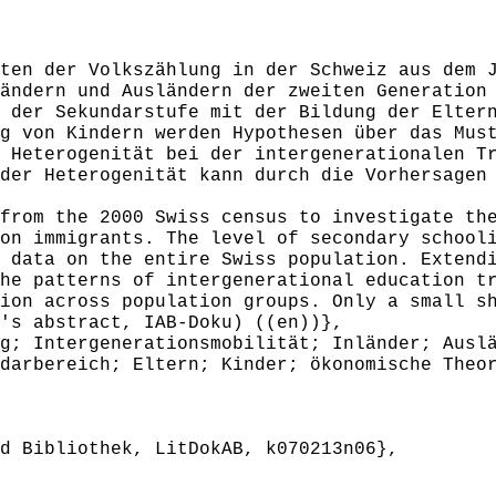
en der Volkszählung in der Schweiz aus dem J
ändern und Ausländern der zweiten Generation
 der Sekundarstufe mit der Bildung der Elter
g von Kindern werden Hypothesen über das Mus
 Heterogenität bei der intergenerationalen T
der Heterogenität kann durch die Vorhersagen
rom the 2000 Swiss census to investigate the
on immigrants. The level of secondary school
 data on the entire Swiss population. Extend
he patterns of intergenerational education t
ion across population groups. Only a small s
's abstract, IAB-Doku) ((en))},
; Intergenerationsmobilität; Inländer; Auslä
darbereich; Eltern; Kinder; ökonomische Theo
 Bibliothek, LitDokAB, k070213n06},