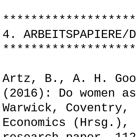
*******************
4. ARBEITSPAPIERE/D
*******************
Artz, B., A. H. Goo
(2016): Do women as
Warwick, Coventry, 
Economics (Hrsg.), 