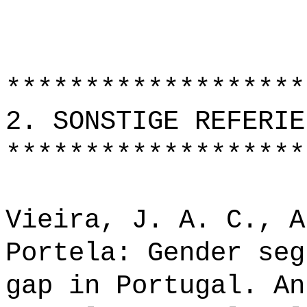
*******************
2. SONSTIGE REFERIE
*******************
Vieira, J. A. C., A
Portela: Gender seg
gap in Portugal. An