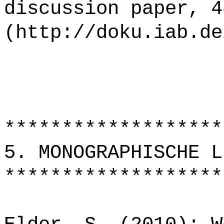
discussion paper, 4
(http://doku.iab.de
*******************
5. MONOGRAPHISCHE L
*******************