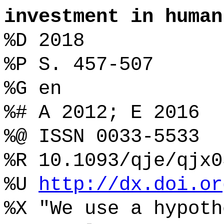
investment in human
%D 2018
%P S. 457-507
%G en
%# A 2012; E 2016
%@ ISSN 0033-5533
%R 10.1093/qje/qjx0
%U
http://dx.doi.or
%X "We use a hypoth