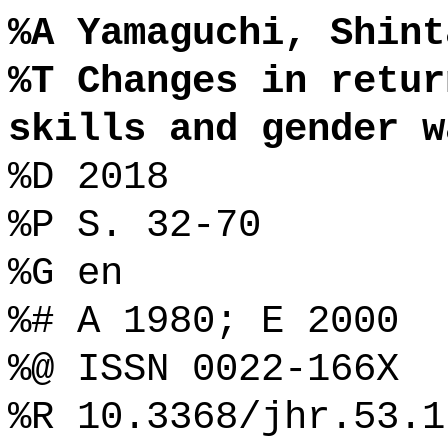
%A Yamaguchi, Shint
%T Changes in retur
skills and gender w
%D 2018
%P S. 32-70
%G en
%# A 1980; E 2000
%@ ISSN 0022-166X
%R 10.3368/jhr.53.1