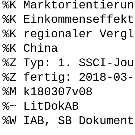
%K Marktorientierun
%K Einkommenseffekt
%K regionaler Vergl
%K China
%Z Typ: 1. SSCI-Jou
%Z fertig: 2018-03-
%M k180307v08
%~ LitDokAB
%W IAB, SB Dokument