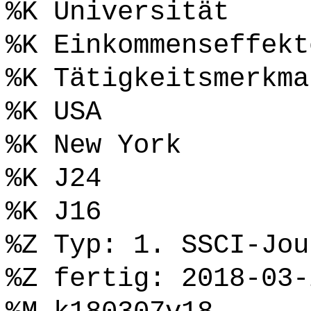
%K Universität
%K Einkommenseffekt
%K Tätigkeitsmerkma
%K USA
%K New York
%K J24
%K J16
%Z Typ: 1. SSCI-Jou
%Z fertig: 2018-03-