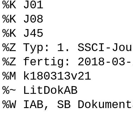
%K J01
%K J08
%K J45
%Z Typ: 1. SSCI-Jou
%Z fertig: 2018-03-
%M k180313v21
%~ LitDokAB
%W IAB, SB Dokument