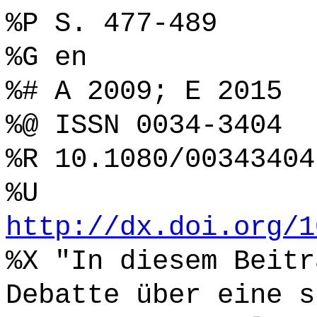
%P S. 477-489
%G en
%# A 2009; E 2015
%@ ISSN 0034-3404
%R 10.1080/00343404
%U
http://dx.doi.org/1
%X "In diesem Beitr
Debatte über eine s