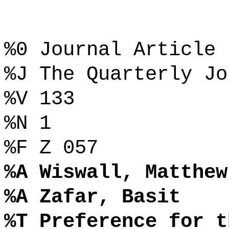
%0 Journal Article
%J The Quarterly Jo
%V 133
%N 1
%F Z 057
%A Wiswall, Matthew
%A Zafar, Basit
%T Preference for t