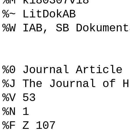
%M k180307v18
%~ LitDokAB
%W IAB, SB Dokument
%0 Journal Article
%J The Journal of H
%V 53
%N 1
%F Z 107