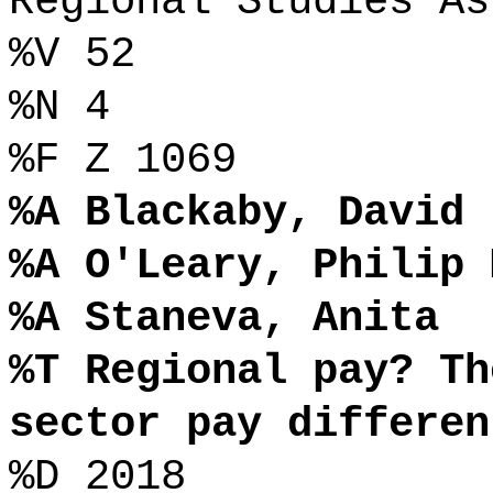
Regional Studies As
%V 52
%N 4
%F Z 1069
%A Blackaby, David
%A O'Leary, Philip 
%A Staneva, Anita
%T Regional pay? Th
sector pay differen
%D 2018