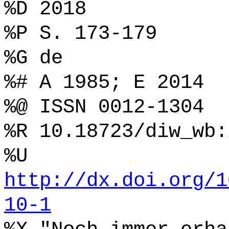
%D 2018
%P S. 173-179
%G de
%# A 1985; E 2014
%@ ISSN 0012-1304
%R 10.18723/diw_wb:
%U
http://dx.doi.org/1
10-1