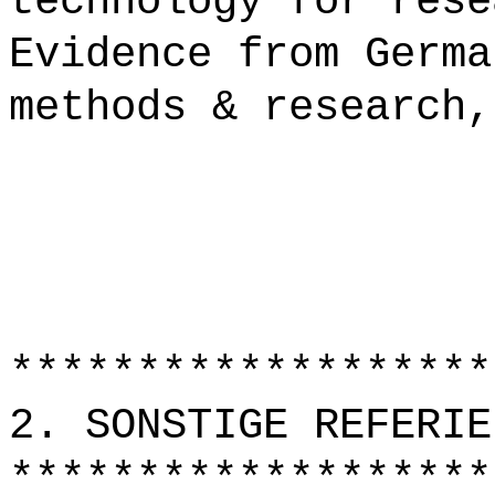
technology for rese
Evidence from Germa
methods & research,
*******************
2. SONSTIGE REFERIE
*******************