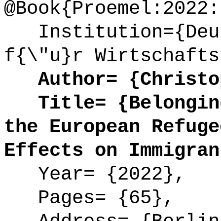
@Book{Proemel:2022:
Institution={Deut
f{\"u}r Wirtschafts
Author= {Christop
Title= {Belonging
the European Refuge
Effects on Immigran
Year= {2022},
Pages= {65},