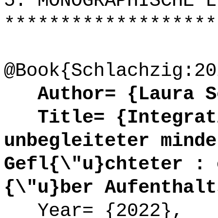
5. MONOGRAPHISCHE L
*******************
@Book{Schlachzig:20
Author= {Laura Sc
Title= {Integrati
unbegleiteter minde
Gefl{\"u}chteter : 
{\"u}ber Aufenthalt
Year= {2022},