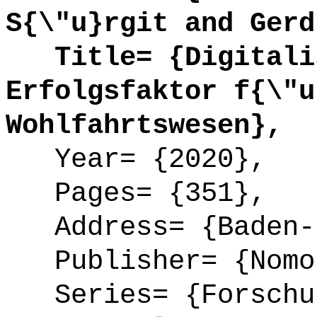
S{\"u}rgit and Gerd
Title= {Digitalis
Erfolgsfaktor f{\"u
Wohlfahrtswesen},
Year= {2020},
Pages= {351},
Address= {Baden-
Publisher= {Nomo
Series= {Forschun