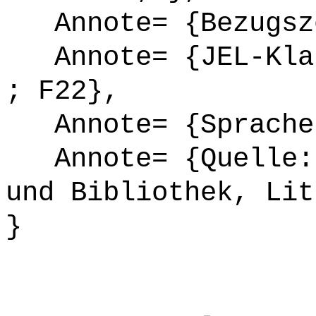
Annote= {Bezugsze
Annote= {JEL-Klas
; F22},
Annote= {Sprache
Annote= {Quelle: 
und Bibliothek, Lit
}