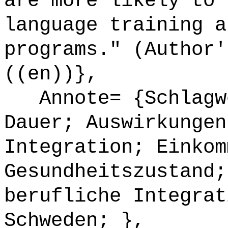
are more likely to 
language training a
programs." (Author'
((en))},
Annote= {Schlagwö
Dauer; Auswirkungen
Integration; Einkom
Gesundheitszustand;
berufliche Integrat
Schweden; },