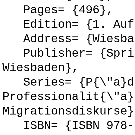
Pages= {496},
Edition= {1. Auf
Address= {Wiesba
Publisher= {Sprin
Wiesbaden},
Series= {P{\"a}da
Professionalit{\"a}
Migrationsdiskurse}
ISBN= {ISBN 978-3