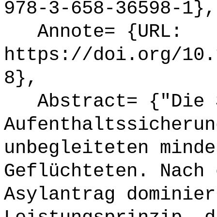
978-3-658-36598-1},
Annote= {URL:
https://doi.org/10.
8},
Abstract= {"Die S
Aufenthaltssicherun
unbegleiteten minde
Geflüchteten. Nach 
Asylantrag dominier