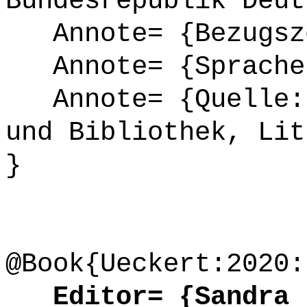
Bundesrepublik Deut
Annote= {Bezugsze
Annote= {Sprache
Annote= {Quelle: 
und Bibliothek, Lit
}
@Book{Ueckert:2020:
Editor= {Sandra {