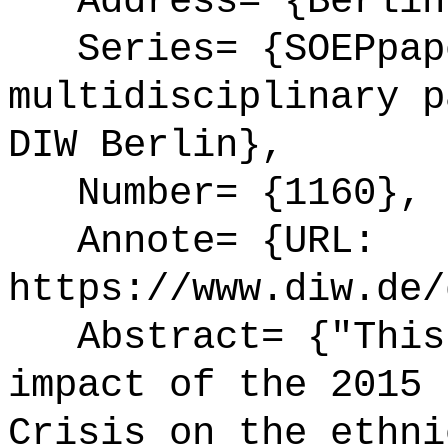
Address= {Berlin
Series= {SOEPpap
multidisciplinary p
DIW Berlin},
Number= {1160},
Annote= {URL:
https://www.diw.de/
Abstract= {"This 
impact of the 2015 
Crisis on the ethni