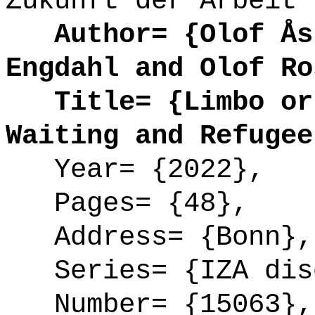
Zukunft der Arbeit 
Author= {Olof Åsl
Engdahl and Olof Ro
Title= {Limbo or 
Waiting and Refugee
Year= {2022},
Pages= {48},
Address= {Bonn},
Series= {IZA disc
Number= {15063},