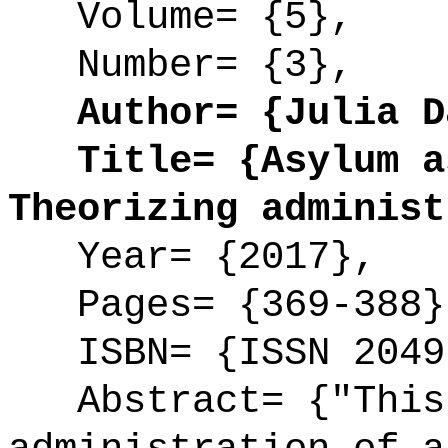
Volume= {5},
Number= {3},
Author= {Julia Da
Title= {Asylum as
Theorizing administ
Year= {2017},
Pages= {369-388}
ISBN= {ISSN 2049
Abstract= {"This 