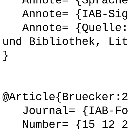
Annote= {Sprache
Annote= {IAB-Sign
Annote= {Quelle: 
und Bibliothek, Lit
}
@Article{Bruecker:2
Journal= {IAB-Fo
Number= {15 12 2