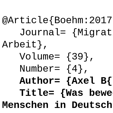
@Article{Boehm:2017
Journal= {Migrati
Arbeit},
Volume= {39},
Number= {4},
Author= {Axel B{\
Title= {Was beweg
Menschen in Deutsch