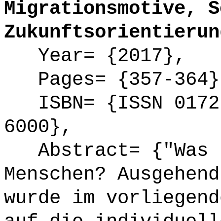
Migrationsmotive, S
Zukunftsorientierun
Year= {2017},
Pages= {357-364}
ISBN= {ISSN 0172-
6000},
Abstract= {"Was b
Menschen? Ausgehend
wurde im vorliegend