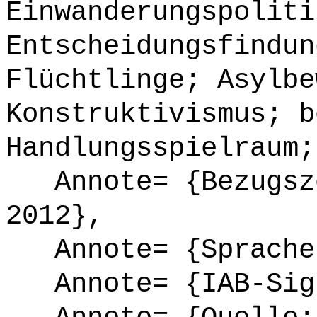
Einwanderungspoliti
Entscheidungsfindun
Flüchtlinge; Asylbe
Konstruktivismus; b
Handlungsspielraum;
Annote= {Bezugsze
2012},
Annote= {Sprache
Annote= {IAB-Sign