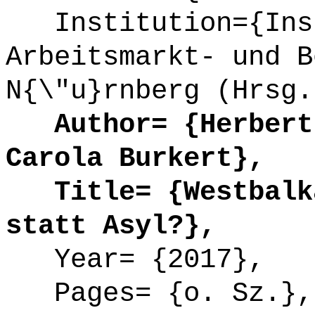
Institution={Inst
Arbeitsmarkt- und B
N{\"u}rnberg (Hrsg.
Author= {Herbert 
Carola Burkert},
Title= {Westbalka
statt Asyl?},
Year= {2017},
Pages= {o. Sz.},