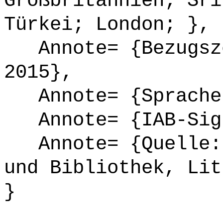
Großbritannien; Sri
Türkei; London; },
Annote= {Bezugsze
2015},
Annote= {Sprache
Annote= {IAB-Sign
Annote= {Quelle: 
und Bibliothek, Lit
}