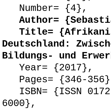
Number= {4},
Author= {Sebastia
Title= {Afrikanis
Deutschland: Zwisch
Bildungs- und Erwer
Year= {2017},
Pages= {346-356}
ISBN= {ISSN 0172-
6000},