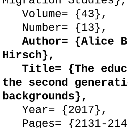
Migration Studies},
Volume= {43},
Number= {13},
Author= {Alice Bl
Hirsch},
Title= {The educa
the second generati
backgrounds},
Year= {2017},
Pages= {2131-214