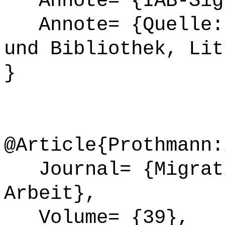
Annote= {IAB-Sign
Annote= {Quelle: 
und Bibliothek, Lit
}
@Article{Prothmann:
Journal= {Migrati
Arbeit},
Volume= {39},