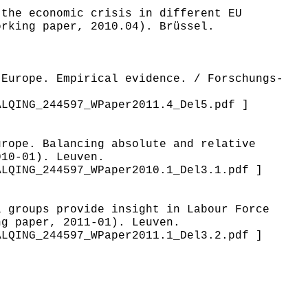
 the economic crisis in different EU
orking paper, 2010.04). Brüssel.
 Europe. Empirical evidence. / Forschungs-
ALQING_244597_WPaper2011.4_Del5.pdf ]
urope. Balancing absolute and relative
010-01). Leuven.
ALQING_244597_WPaper2010.1_Del3.1.pdf ]
l groups provide insight in Labour Force
ng paper, 2011-01). Leuven.
ALQING_244597_WPaper2011.1_Del3.2.pdf ]