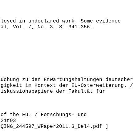
ployed in undeclared work. Some evidence
nal, Vol. 7, No. 3, S. 341-356.
suchung zu den Erwartungshaltungen deutscher
ügigkeit im Kontext der EU-Osterweiterung. /
Diskussionspapiere der Fakultät für
 of the EU. / Forschungs- und
921r03
LQING_244597_WPaper2011.3_Del4.pdf ]