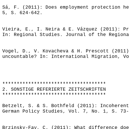
Sá, F. (2011): Does employment protection he
5, S. 624-642.
Vieira, E., I. Neira & E. Vázquez (2011): Pr
In: Regional Studies. Journal of the Regiona
Vogel, D., V. Kovacheva & H. Prescott (2011)
uncountable? In: International Migration, Vo
************************************
2. SONSTIGE REFERIERTE ZEITSCHRIFTEN
************************************
Betzelt, S. & S. Bothfeld (2011): Incoherent
German Policy Studies, Vol. 7, No. 1, S. 73-
Brzinsky-Fay, C. (2011): What difference doe