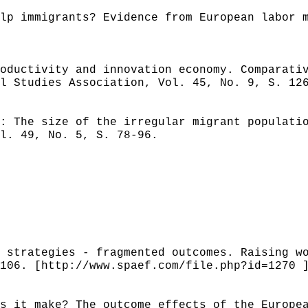
lp immigrants? Evidence from European labor 
oductivity and innovation economy. Comparati
l Studies Association, Vol. 45, No. 9, S. 12
: The size of the irregular migrant populati
l. 49, No. 5, S. 78-96.
 strategies - fragmented outcomes. Raising w
106. [http://www.spaef.com/file.php?id=1270 
s it make? The outcome effects of the Europe