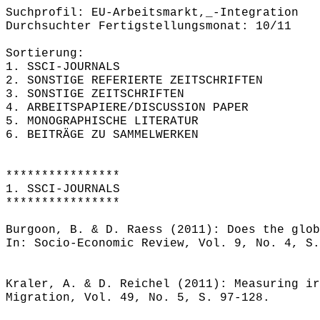
Suchprofil: EU-Arbeitsmarkt,_-Integration
Durchsuchter Fertigstellungsmonat: 10/11
Sortierung:
1. SSCI-JOURNALS
2. SONSTIGE REFERIERTE ZEITSCHRIFTEN
3. SONSTIGE ZEITSCHRIFTEN
4. ARBEITSPAPIERE/DISCUSSION PAPER
5. MONOGRAPHISCHE LITERATUR
6. BEITRÄGE ZU SAMMELWERKEN
****************
1. SSCI-JOURNALS
****************
Burgoon, B. & D. Raess (2011): Does the glob
In: Socio-Economic Review, Vol. 9, No. 4, S.
Kraler, A. & D. Reichel (2011): Measuring ir
Migration, Vol. 49, No. 5, S. 97-128.