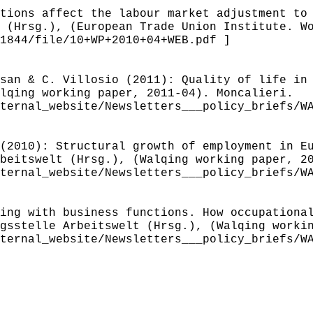
tions affect the labour market adjustment to
 (Hrsg.), (European Trade Union Institute. W
1844/file/10+WP+2010+04+WEB.pdf ]
san & C. Villosio (2011): Quality of life in
lqing working paper, 2011-04). Moncalieri.
ternal_website/Newsletters___policy_briefs/W
(2010): Structural growth of employment in E
beitswelt (Hrsg.), (Walqing working paper, 2
ternal_website/Newsletters___policy_briefs/W
ing with business functions. How occupationa
gsstelle Arbeitswelt (Hrsg.), (Walqing worki
ternal_website/Newsletters___policy_briefs/W