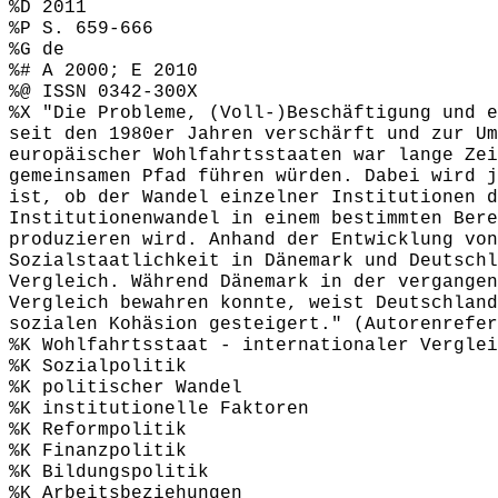
%D 2011
%P S. 659-666
%G de
%# A 2000; E 2010
%@ ISSN 0342-300X
%X "Die Probleme, (Voll-)Beschäftigung und e
seit den 1980er Jahren verschärft und zur Um
europäischer Wohlfahrtsstaaten war lange Zei
gemeinsamen Pfad führen würden. Dabei wird j
ist, ob der Wandel einzelner Institutionen d
Institutionenwandel in einem bestimmten Bere
produzieren wird. Anhand der Entwicklung von
Sozialstaatlichkeit in Dänemark und Deutschl
Vergleich. Während Dänemark in der vergangen
Vergleich bewahren konnte, weist Deutschland
sozialen Kohäsion gesteigert." (Autorenrefer
%K Wohlfahrtsstaat - internationaler Verglei
%K Sozialpolitik
%K politischer Wandel
%K institutionelle Faktoren
%K Reformpolitik
%K Finanzpolitik
%K Bildungspolitik
%K Arbeitsbeziehungen