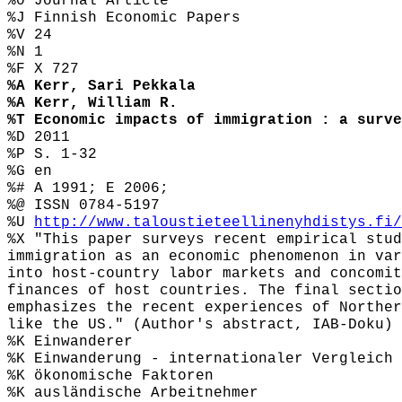
%0 Journal Article
%J Finnish Economic Papers
%V 24
%N 1
%F X 727
%A Kerr, Sari Pekkala
%A Kerr, William R.
%T Economic impacts of immigration : a surve
%D 2011
%P S. 1-32
%G en
%# A 1991; E 2006;
%@ ISSN 0784-5197
%U
http://www.taloustieteellinenyhdistys.fi/
%X "This paper surveys recent empirical stud
immigration as an economic phenomenon in var
into host-country labor markets and concomit
finances of host countries. The final sectio
emphasizes the recent experiences of Norther
like the US." (Author's abstract, IAB-Doku) 
%K Einwanderer
%K Einwanderung - internationaler Vergleich
%K ökonomische Faktoren
%K ausländische Arbeitnehmer