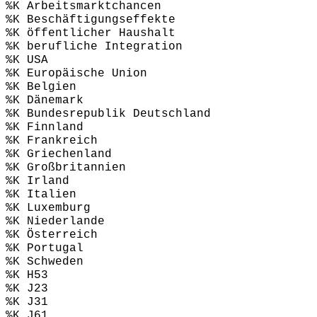
%K Arbeitsmarktchancen
%K Beschäftigungseffekte
%K öffentlicher Haushalt
%K berufliche Integration
%K USA
%K Europäische Union
%K Belgien
%K Dänemark
%K Bundesrepublik Deutschland
%K Finnland
%K Frankreich
%K Griechenland
%K Großbritannien
%K Irland
%K Italien
%K Luxemburg
%K Niederlande
%K Österreich
%K Portugal
%K Schweden
%K H53
%K J23
%K J31
%K J61