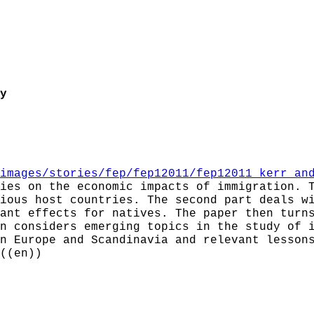
y
images/stories/fep/fep12011/fep12011_kerr_an
ies on the economic impacts of immigration. 
ious host countries. The second part deals w
ant effects for natives. The paper then turn
n considers emerging topics in the study of 
n Europe and Scandinavia and relevant lesson
((en))