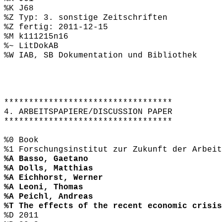
%K J68
%Z Typ: 3. sonstige Zeitschriften
%Z fertig: 2011-12-15
%M k111215n16
%~ LitDokAB
%W IAB, SB Dokumentation und Bibliothek
**********************************
4. ARBEITSPAPIERE/DISCUSSION PAPER
**********************************
%0 Book
%1 Forschungsinstitut zur Zukunft der Arbeit
%A Basso, Gaetano
%A Dolls, Matthias
%A Eichhorst, Werner
%A Leoni, Thomas
%A Peichl, Andreas
%T The effects of the recent economic crisis
%D 2011