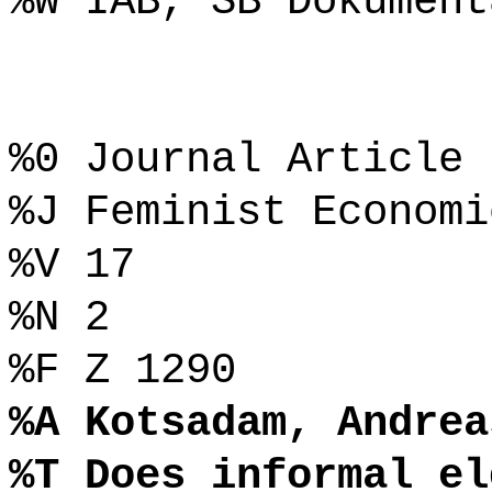
%W IAB, SB Dokument
%0 Journal Article
%J Feminist Economi
%V 17
%N 2
%F Z 1290
%A Kotsadam, Andrea
%T Does informal el