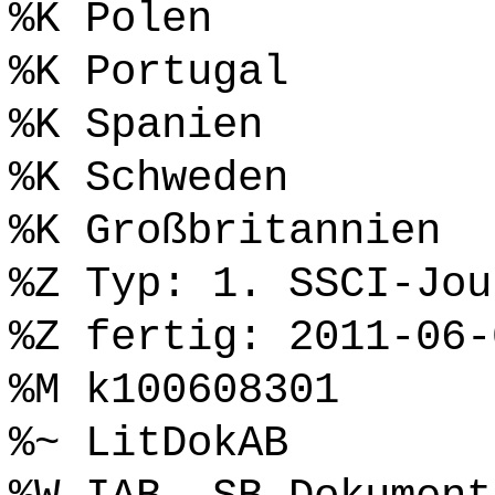
%K Polen
%K Portugal
%K Spanien
%K Schweden
%K Großbritannien
%Z Typ: 1. SSCI-Jou
%Z fertig: 2011-06-
%M k100608301
%~ LitDokAB