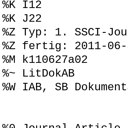
%K I12
%K J22
%Z Typ: 1. SSCI-Jou
%Z fertig: 2011-06-
%M k110627a02
%~ LitDokAB
%W IAB, SB Dokument