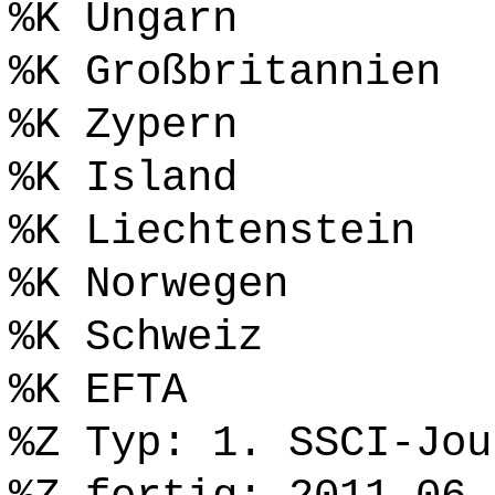
%K Ungarn
%K Großbritannien
%K Zypern
%K Island
%K Liechtenstein
%K Norwegen
%K Schweiz
%K EFTA
%Z Typ: 1. SSCI-Jou