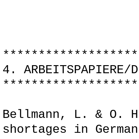
*******************
4. ARBEITSPAPIERE/D
*******************
Bellmann, L. & O. H
shortages in German