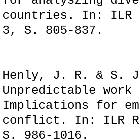
for analyszing dive
countries. In: ILR 
3, S. 805-837.
Henly, J. R. & S. J
Unpredictable work 
Implications for em
conflict. In: ILR R
S. 986-1016.