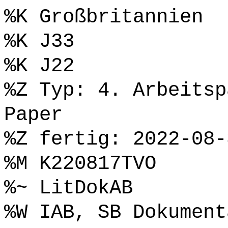
%K Großbritannien
%K J33
%K J22
%Z Typ: 4. Arbeitsp
Paper
%Z fertig: 2022-08-
%M K220817TVO
%~ LitDokAB
%W IAB, SB Dokument