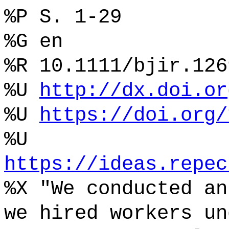
%P S. 1-29
%G en
%R 10.1111/bjir.126
%U
http://dx.doi.or
%U
https://doi.org/
%U
https://ideas.repec
%X "We conducted an
we hired workers un