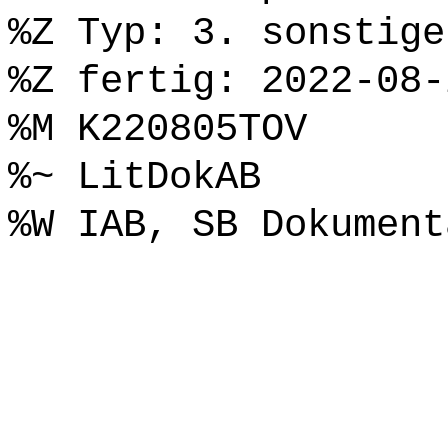
%Z Typ: 3. sonstige
%Z fertig: 2022-08-
%M K220805TOV
%~ LitDokAB
%W IAB, SB Dokument