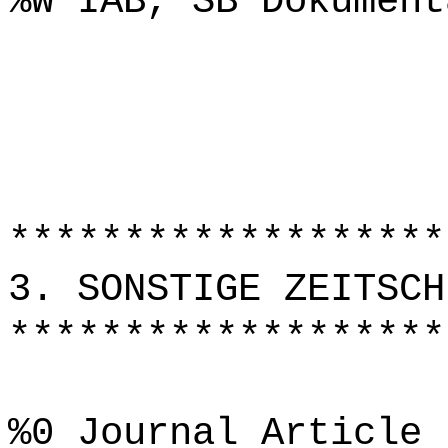
%W IAB, SB Dokument
*******************
3. SONSTIGE ZEITSCH
*******************
%0 Journal Article