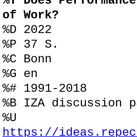
%T Does Performance
of Work?
%D 2022
%P 37 S.
%C Bonn
%G en
%# 1991-2018
%B IZA discussion p
%U
https://ideas.repec