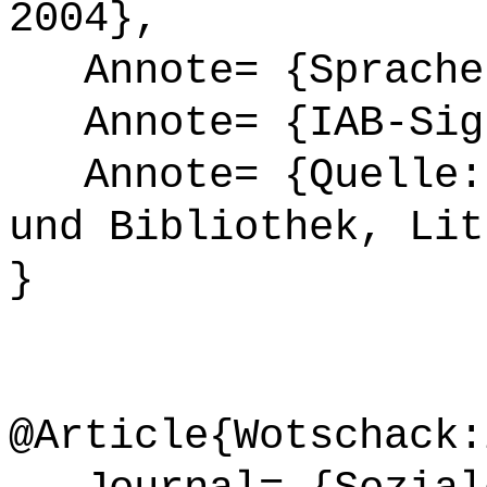
2004},
Annote= {Sprache
Annote= {IAB-Sign
Annote= {Quelle: 
und Bibliothek, Lit
}
@Article{Wotschack: