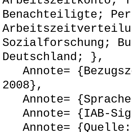
Arbeitszeitkonto; T
Benachteiligte; Per
Arbeitszeitverteilu
Sozialforschung; Bu
Deutschland; },
Annote= {Bezugsze
2008},
Annote= {Sprache
Annote= {IAB-Sign
Annote= {Quelle: 