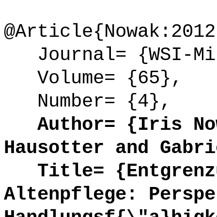
@Article{Nowak:2012
Journal= {WSI-Mit
Volume= {65},
Number= {4},
Author= {Iris Now
Hausotter and Gabri
Title= {Entgrenzu
Altenpflege: Perspe