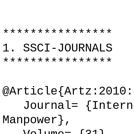
****************
1. SSCI-JOURNALS
****************
@Article{Artz:2010:
Journal= {Interna
Manpower},