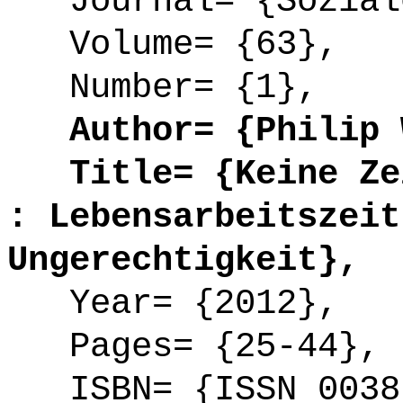
Journal= {Soziale
Volume= {63},
Number= {1},
Author= {Philip W
Title= {Keine Zei
: Lebensarbeitszeit
Ungerechtigkeit},
Year= {2012},
Pages= {25-44},
ISBN= {ISSN 0038