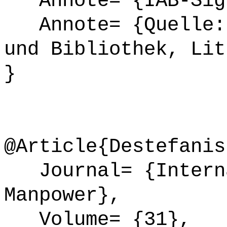
Annote= {IAB-Sign
Annote= {Quelle: 
und Bibliothek, Lit
}
@Article{Destefanis
Journal= {Interna
Manpower},
Volume= {31},