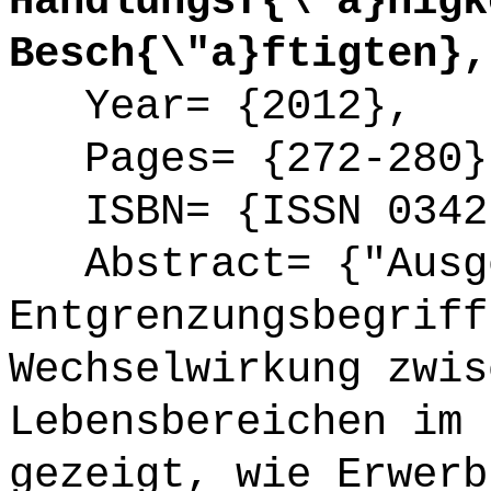
Handlungsf{\"a}higk
Besch{\"a}ftigten},
Year= {2012},
Pages= {272-280}
ISBN= {ISSN 0342
Abstract= {"Ausge
Entgrenzungsbegriff
Wechselwirkung zwis
Lebensbereichen im 
gezeigt, wie Erwerb