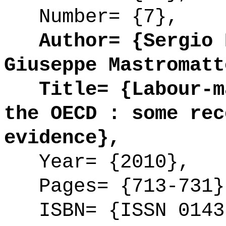
Number= {7},
Author= {Sergio D
Giuseppe Mastromatt
Title= {Labour-ma
the OECD : some rec
evidence},
Year= {2010},
Pages= {713-731}
ISBN= {ISSN 0143