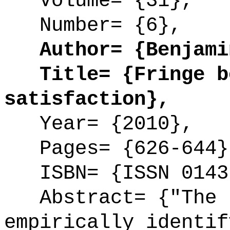
Volume= {31},
Number= {6},
Author= {Benjamin
Title= {Fringe be
satisfaction},
Year= {2010},
Pages= {626-644}
ISBN= {ISSN 0143
Abstract= {"The p
empirically identif