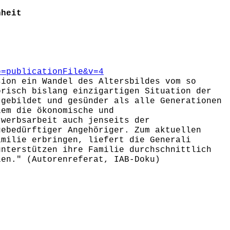
hheit
b=publicationFile&v=4
sion ein Wandel des Altersbildes vom so
orisch bislang einzigartigen Situation der
 gebildet und gesünder als alle Generationen
lem die ökonomische und
rwerbsarbeit auch jenseits der
gebedürftiger Angehöriger. Zum aktuellen
amilie erbringen, liefert die Generali
unterstützen ihre Familie durchschnittlich
len." (Autorenreferat, IAB-Doku)