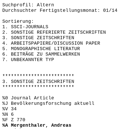
Suchprofil: Altern
Durchsuchter Fertigstellungsmonat: 01/14
Sortierung:
1. SSCI-JOURNALS
2. SONSTIGE REFERIERTE ZEITSCHRIFTEN
3. SONSTIGE ZEITSCHRIFTEN
4. ARBEITSPAPIERE/DISCUSSION PAPER
5. MONOGRAPHISCHE LITERATUR
6. BEITRÄGE ZU SAMMELWERKEN
7. UNBEKANNTER TYP
*************************
3. SONSTIGE ZEITSCHRIFTEN
*************************
%0 Journal Article
%J Bevölkerungsforschung aktuell
%V 34
%N 6
%F Z 770
%A Mergenthaler, Andreas