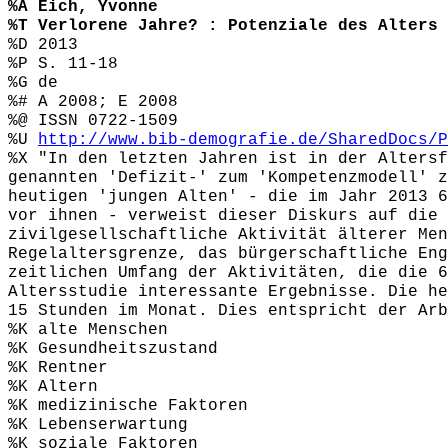
%A Eich, Yvonne
%T Verlorene Jahre? : Potenziale des Alters 
%D 2013
%P S. 11-18
%G de
%# A 2008; E 2008
%@ ISSN 0722-1509
%U
http://www.bib-demografie.de/SharedDocs/P
%X "In den letzten Jahren ist in der Altersf
genannten 'Defizit-' zum 'Kompetenzmodell' z
heutigen 'jungen Alten' - die im Jahr 2013 6
vor ihnen - verweist dieser Diskurs auf die 
zivilgesellschaftliche Aktivität älterer Men
Regelaltersgrenze, das bürgerschaftliche Eng
zeitlichen Umfang der Aktivitäten, die die 6
Altersstudie interessante Ergebnisse. Die he
15 Stunden im Monat. Dies entspricht der Arb
%K alte Menschen
%K Gesundheitszustand
%K Rentner
%K Altern
%K medizinische Faktoren
%K Lebenserwartung
%K soziale Faktoren