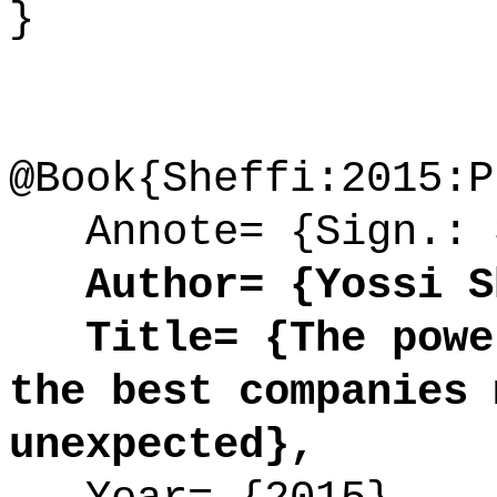
}
@Book{Sheffi:2015:P
Annote= {Sign.: 3
Author= {Yossi S
Title= {The power
the best companies 
unexpected},