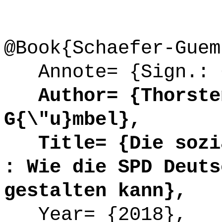
@Book{Schaefer-Guem
Annote= {Sign.: 6
Author= {Thorsten
G{\"u}mbel},
Title= {Die sozia
: Wie die SPD Deuts
gestalten kann},
Year= {2018},