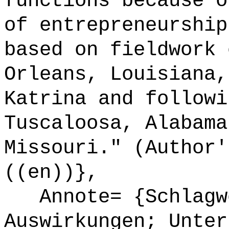
functions because o
of entrepreneurship
based on fieldwork 
Orleans, Louisiana,
Katrina and followi
Tuscaloosa, Alabama
Missouri." (Author'
((en))},
Annote= {Schlagwö
Auswirkungen; Unter