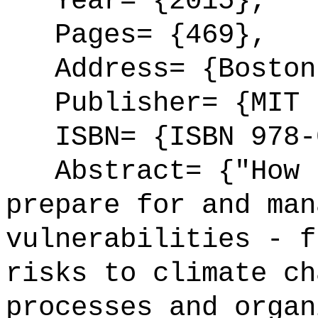
Year= {2015},
Pages= {469},
Address= {Boston
Publisher= {MIT 
ISBN= {ISBN 978-0
Abstract= {"How t
prepare for and man
vulnerabilities - f
risks to climate ch
processes and organ