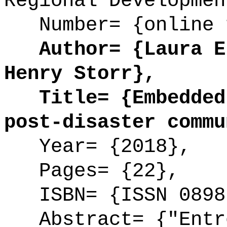
Regional Developmen
Number= {online 
Author= {Laura E.
Henry Storr},
Title= {Embedded 
post-disaster commu
Year= {2018},
Pages= {22},
ISBN= {ISSN 0898
Abstract= {"Entre