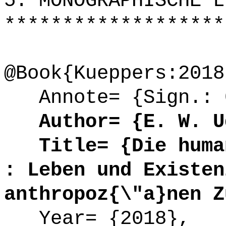
5. MONOGRAPHISCHE L
*******************
@Book{Kueppers:2018
Annote= {Sign.: 0
Author= {E. W. Ud
Title= {Die human
: Leben und Existen
anthropoz{\"a}nen Z
Year= {2018},