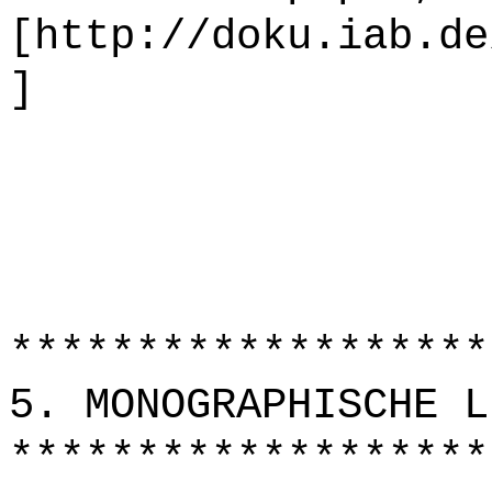
[http://doku.iab.de
]
*******************
5. MONOGRAPHISCHE L
*******************