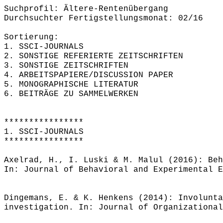
Suchprofil: Ältere-Rentenübergang
Durchsuchter Fertigstellungsmonat: 02/16
Sortierung:
1. SSCI-JOURNALS
2. SONSTIGE REFERIERTE ZEITSCHRIFTEN
3. SONSTIGE ZEITSCHRIFTEN
4. ARBEITSPAPIERE/DISCUSSION PAPER
5. MONOGRAPHISCHE LITERATUR
6. BEITRÄGE ZU SAMMELWERKEN
****************
1. SSCI-JOURNALS
****************
Axelrad, H., I. Luski & M. Malul (2016): Beh
In: Journal of Behavioral and Experimental E
Dingemans, E. & K. Henkens (2014): Involunta
investigation. In: Journal of Organizational