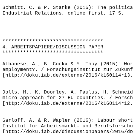
Schmitt, C. & P. Starke (2015): The politica
Industrial Relations, online first, 17 S.
**********************************
4. ARBEITSPAPIERE/DISCUSSION PAPER
**********************************
Albanese, A., B. Cockx & Y. Thuy (2015): Wor
employment?. / Forschungsinstitut zur Zukunf
[http://doku.iab.de/externe/2016/k160114r13.
Dolls, M., K. Doorley, A. Paulus, H. Schneid
micro approach for 27 EU countries. / Forsch
[http://doku.iab.de/externe/2016/k160114r12.
Garloff, A. & R. Wapler (2016): Labour short
Institut für Arbeitsmarkt- und Berufsforschu
[http://doku.iab.de/discussionpapers/2016/dp