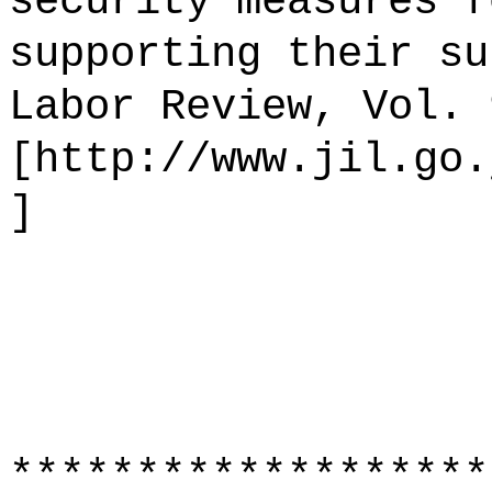
security measures f
supporting their su
Labor Review, Vol. 
[http://www.jil.go.
]
*******************