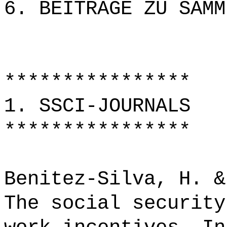
6. BEITRÄGE ZU SAMM
****************
1. SSCI-JOURNALS
****************
Benitez-Silva, H. &
The social security