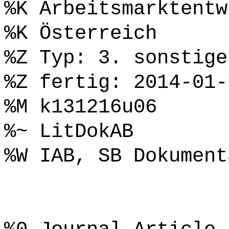
%K Arbeitsmarktentw
%K Österreich
%Z Typ: 3. sonstige
%Z fertig: 2014-01-
%M k131216u06
%~ LitDokAB
%W IAB, SB Dokument