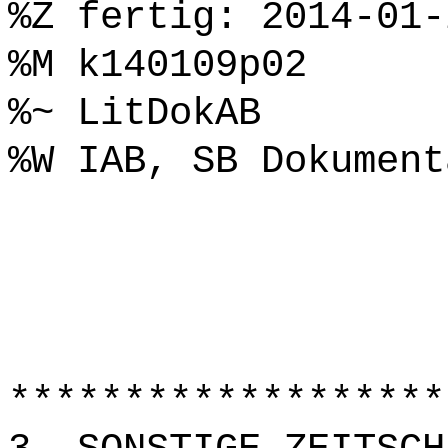
%Z fertig: 2014-01-
%M k140109p02
%~ LitDokAB
%W IAB, SB Dokument
*******************