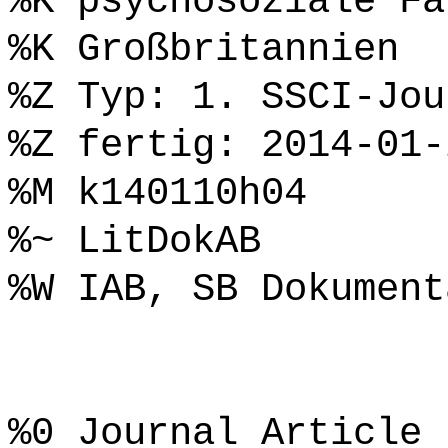
%K psychosoziale Fa
%K Großbritannien
%Z Typ: 1. SSCI-Jou
%Z fertig: 2014-01-
%M k140110h04
%~ LitDokAB
%W IAB, SB Dokument
%0 Journal Article