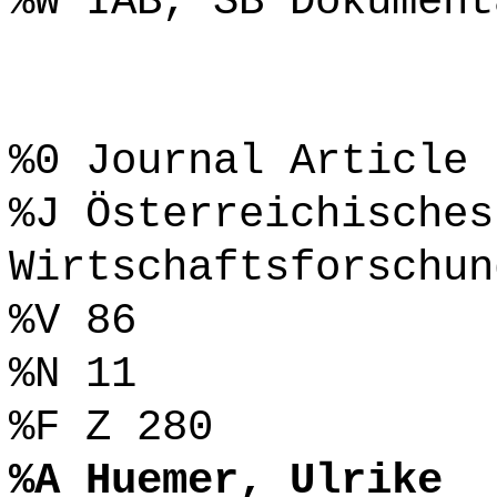
%W IAB, SB Dokument
%0 Journal Article
%J Österreichisches
Wirtschaftsforschun
%V 86
%N 11
%F Z 280
%A Huemer, Ulrike