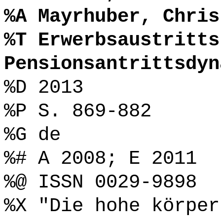
%A Mayrhuber, Chris
%T Erwerbsaustritts
Pensionsantrittsdyn
%D 2013
%P S. 869-882
%G de
%# A 2008; E 2011
%@ ISSN 0029-9898
%X "Die hohe körper