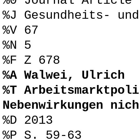
%0 Journal Article
%J Gesundheits- und
%V 67
%N 5
%F Z 678
%A Walwei, Ulrich
%T Arbeitsmarktpoli
Nebenwirkungen nich
%D 2013
%P S. 59-63