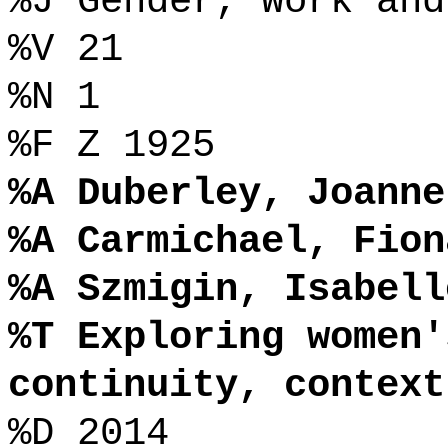
%J Gender, Work and
%V 21
%N 1
%F Z 1925
%A Duberley, Joanne
%A Carmichael, Fion
%A Szmigin, Isabell
%T Exploring women'
continuity, context
%D 2014