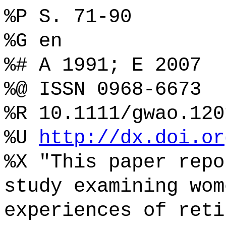
%P S. 71-90
%G en
%# A 1991; E 2007
%@ ISSN 0968-6673
%R 10.1111/gwao.120
%U
http://dx.doi.or
%X "This paper repo
study examining wom
experiences of reti