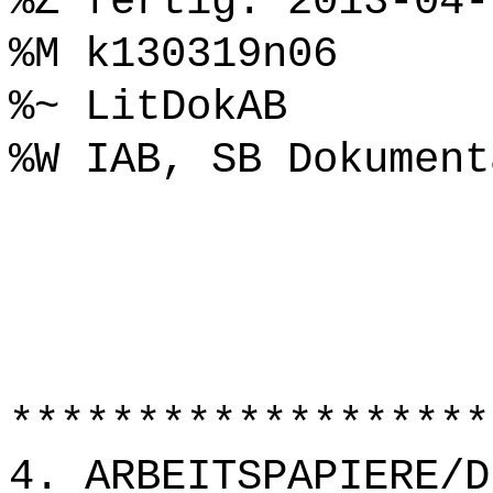
%Z fertig: 2013-04-
%M k130319n06
%~ LitDokAB
%W IAB, SB Dokument
*******************
4. ARBEITSPAPIERE/D