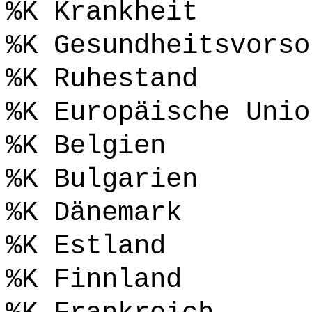
%K Krankheit
%K Gesundheitsvorso
%K Ruhestand
%K Europäische Unio
%K Belgien
%K Bulgarien
%K Dänemark
%K Estland
%K Finnland