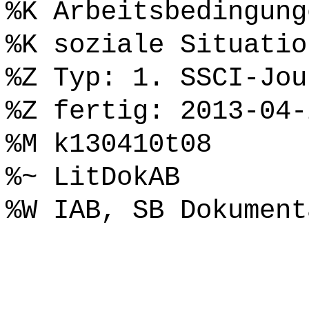
%K Arbeitsbedingung
%K soziale Situatio
%Z Typ: 1. SSCI-Jou
%Z fertig: 2013-04-
%M k130410t08
%~ LitDokAB
%W IAB, SB Dokument