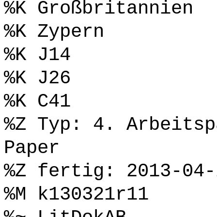
%K Großbritannien
%K Zypern
%K J14
%K J26
%K C41
%Z Typ: 4. Arbeitsp
Paper
%Z fertig: 2013-04-
%M k130321r11