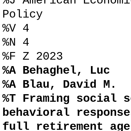
%J American Economi
Policy
%V 4
%N 4
%F Z 2023
%A Behaghel, Luc
%A Blau, David M.
%T Framing social s
behavioral response
full retirement age