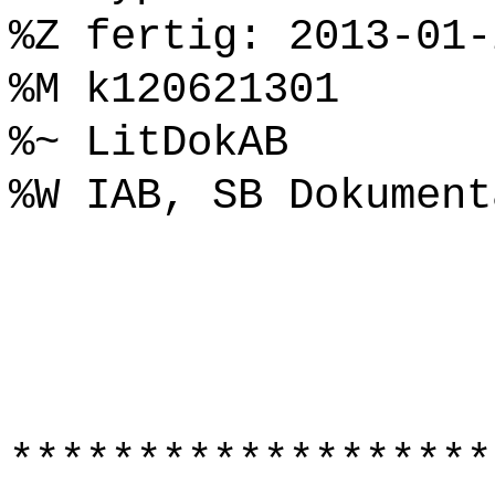
%Z fertig: 2013-01-
%M k120621301
%~ LitDokAB
%W IAB, SB Dokument
*******************