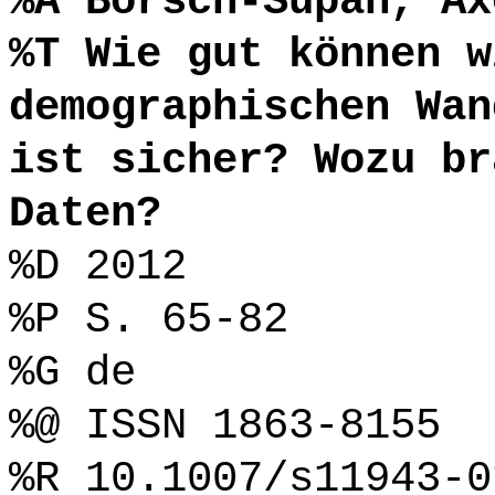
%A Börsch-Supan, Ax
%T Wie gut können w
demographischen Wan
ist sicher? Wozu br
Daten?
%D 2012
%P S. 65-82
%G de
%@ ISSN 1863-8155
%R 10.1007/s11943-0