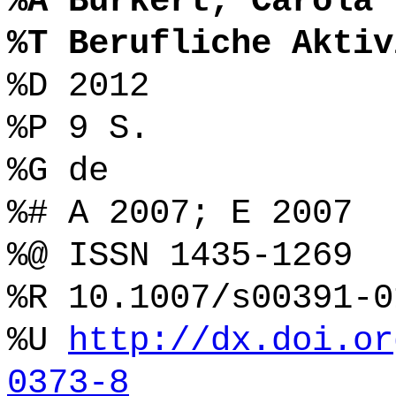
%A Burkert, Carola
%T Berufliche Aktiv
%D 2012
%P 9 S.
%G de
%# A 2007; E 2007
%@ ISSN 1435-1269
%R 10.1007/s00391-0
%U
http://dx.doi.or
0373-8