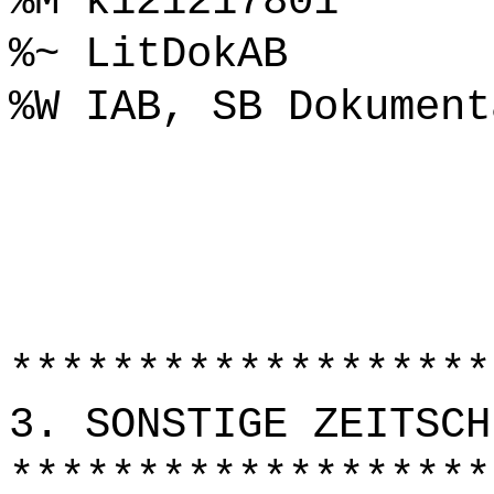
%M k121217801
%~ LitDokAB
%W IAB, SB Dokument
*******************
3. SONSTIGE ZEITSCH
*******************