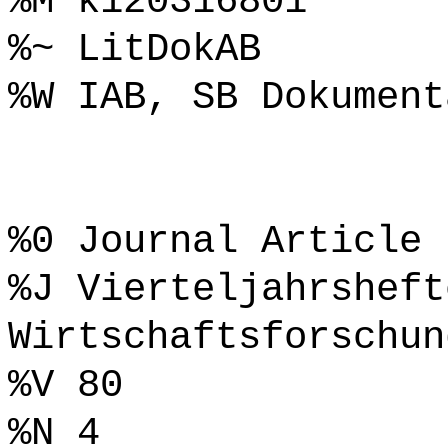
%M k120316801
%~ LitDokAB
%W IAB, SB Dokument
%0 Journal Article
%J Vierteljahrsheft
Wirtschaftsforschun
%V 80
%N 4