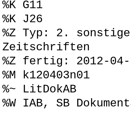
%K G11
%K J26
%Z Typ: 2. sonstige
Zeitschriften
%Z fertig: 2012-04-
%M k120403n01
%~ LitDokAB
%W IAB, SB Dokument