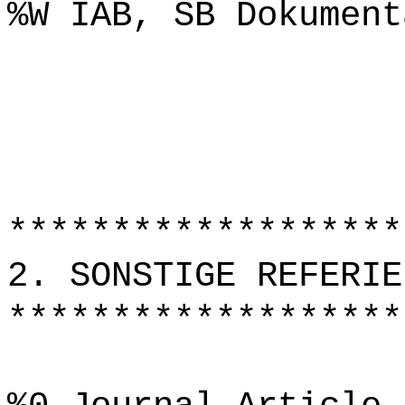
%W IAB, SB Dokument
*******************
2. SONSTIGE REFERIE
*******************