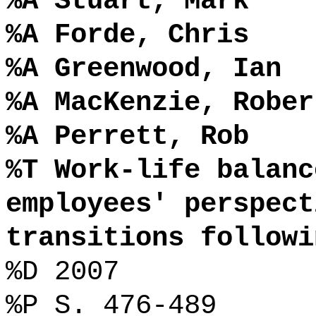
%A Stuart, Mark
%A Forde, Chris
%A Greenwood, Ian
%A MacKenzie, Rober
%A Perrett, Rob
%T Work-life balanc
employees' perspect
transitions followi
%D 2007
%P S. 476-489