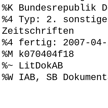
%K Bundesrepublik D
%4 Typ: 2. sonstige
Zeitschriften
%4 fertig: 2007-04-
%M k070404f18
%~ LitDokAB
%W IAB, SB Dokument