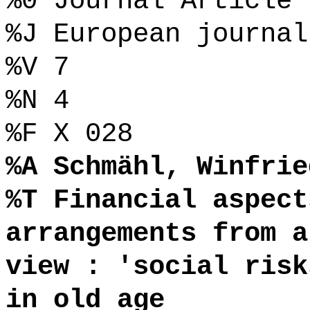
%0 Journal Article
%J European journal
%V 7
%N 4
%F X 028
%A Schmähl, Winfrie
%T Financial aspect
arrangements from a
view : 'social risk
in old age