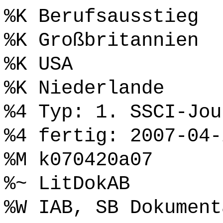
%K Berufsausstieg
%K Großbritannien
%K USA
%K Niederlande
%4 Typ: 1. SSCI-Jou
%4 fertig: 2007-04-
%M k070420a07
%~ LitDokAB
%W IAB, SB Dokument